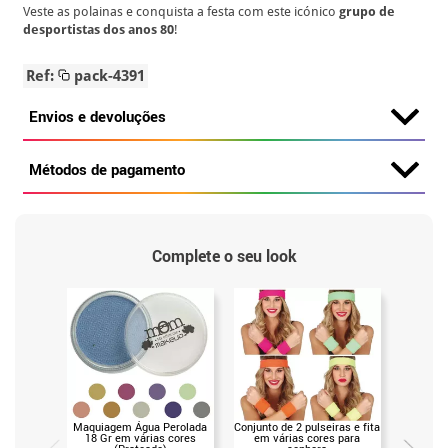
Veste as polainas e conquista a festa com este icónico
grupo de
desportistas dos anos 80
!
Ref:
pack-4391
Envios e devoluções
Métodos de pagamento
Complete o seu look
Maquiagem Água Perolada
Conjunto de 2 pulseiras e fita
Conjun
18 Gr em várias cores
em várias cores para
anos