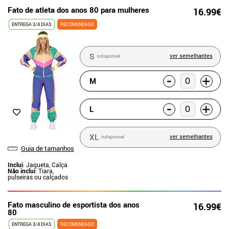
Fato de atleta dos anos 80 para mulheres
16.99€
ENTREGA 3/4 DIAS
RECOMENDADO
S
ver semelhantes
indisponível
-
+
M
-
+
L
XL
ver semelhantes
indisponível
Guia de tamanhos
Inclui
: Jaqueta, Calça
Não inclui
: Tiara,
pulseiras ou calçados
Fato masculino de esportista dos anos
16.99€
80
ENTREGA 3/4 DIAS
RECOMENDADO