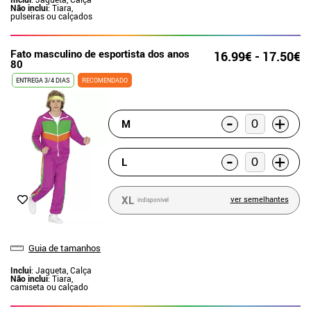
Não inclui
: Tiara,
pulseiras ou calçados
Fato masculino de esportista dos anos
16.99€ - 17.50€
80
ENTREGA 3/4 DIAS
RECOMENDADO
-
+
M
-
+
L
XL
ver semelhantes
indisponível
Guia de tamanhos
Inclui
: Jaqueta, Calça
Não inclui
: Tiara,
camiseta ou calçado