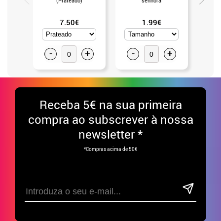
(Prateado)
senhora
7.50€
1.99€
-
+
-
+
-
Receba
5€ na sua primeira
compra ao subscrever à nossa
newsletter *
*Compras acima de 50€