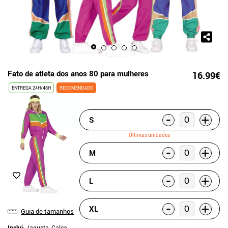
Fato de atleta dos anos 80 para mulheres
16.99€
ENTREGA 24H/48H
RECOMENDADO
-
+
S
Últimas unidades
-
+
M
-
+
L
-
+
XL
Guia de tamanhos
Inclui
: Jaqueta, Calça