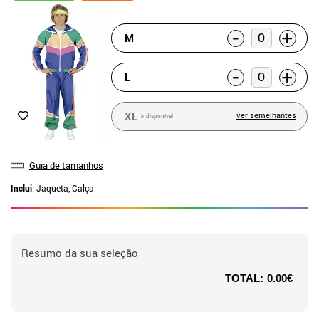
-
+
M
-
+
L
XL
ver semelhantes
indisponível
Guia de tamanhos
Inclui
: Jaqueta, Calça
Resumo da sua seleção
TOTAL:
0.00€