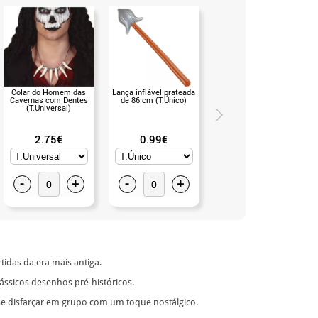
Colar do Homem das
Lança inflável prateada
Machado de osso de 40
Cavernas com Dentes
de 86 cm (T.Único)
cm (T.Único)
(T.Universal)
2.75€
0.99€
3.75€
-
+
-
+
-
+
tidas da era mais antiga.
ássicos desenhos pré-históricos.
se disfarçar em grupo com um toque nostálgico.