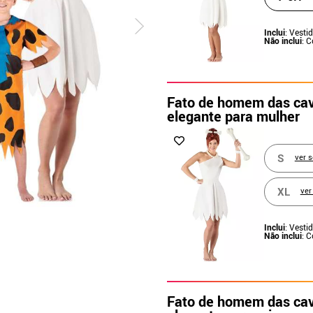
Inclui
: Vesti
Não inclui
: 
Fato de homem das cav
elegante para mulher
S
ver 
XL
ver
Inclui
: Vesti
Não inclui
: 
Fato de homem das cav