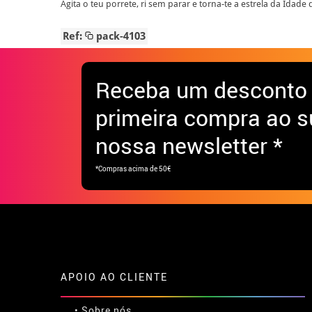
Agita o teu porrete, ri sem parar e torna-te a estrela da Idade
Ref:
pack-4103
Receba
um desconto
primeira compra ao s
nossa newsletter *
*Compras acima de 50€
APOIO AO CLIENTE
• Sobre nós