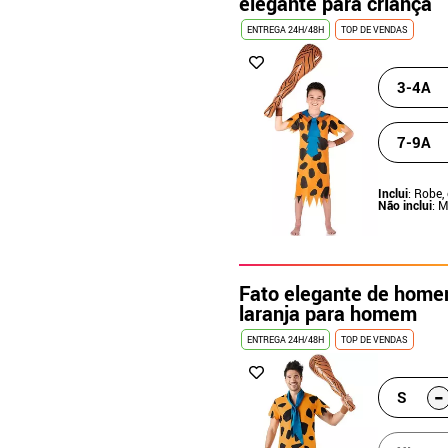
elegante para criança
ENTREGA 24H/48H
TOP DE VENDAS
3-4A
7-9A
Inclui
: Robe,
Não inclui
: 
Fato elegante de home
laranja para homem
ENTREGA 24H/48H
TOP DE VENDAS
-
S