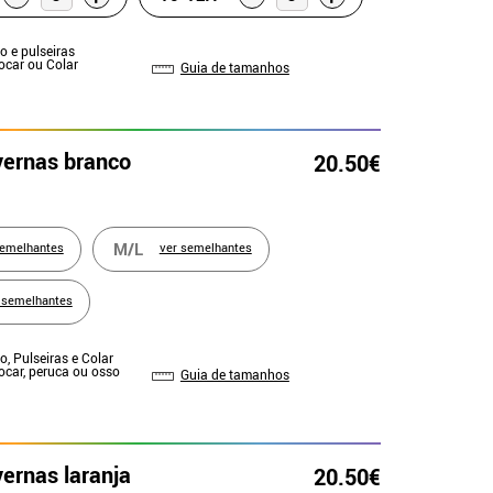
do e pulseiras
Cocar ou Colar
Guia de tamanhos
ernas branco
20.50€
M/L
semelhantes
ver semelhantes
 semelhantes
do, Pulseiras e Colar
Cocar, peruca ou osso
Guia de tamanhos
ernas laranja
20.50€