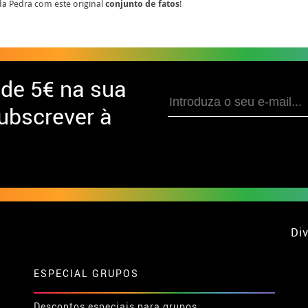
 da Pedra com este original
conjunto de fatos
!
 de
5€ na sua
ubscrever à
Div
ESPECIAL GRUPOS
Descontos especiais para grupos.