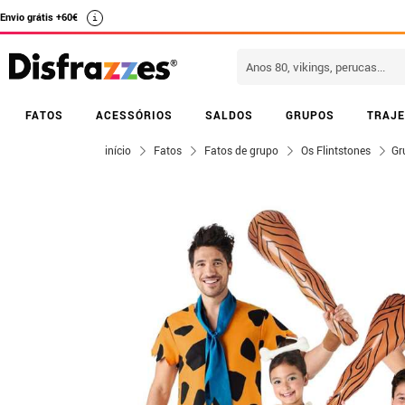
Envio grátis +60€
i
FATOS
ACESSÓRIOS
SALDOS
GRUPOS
TRAJE
início
Fatos
Fatos de grupo
Os Flintstones
Gr