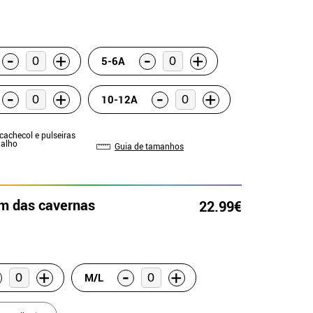
-
-
+
+
5-6A
-
-
+
+
10-12A
 cachecol e pulseiras
Malho
Guia de tamanhos
m das cavernas
22.99€
-
+
+
M/L