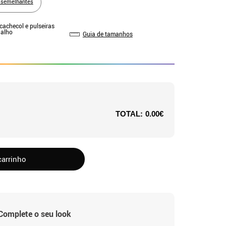
 semelhantes
 cachecol e pulseiras
Malho
Guia de tamanhos
TOTAL:
0.00€
carrinho
Complete o seu look