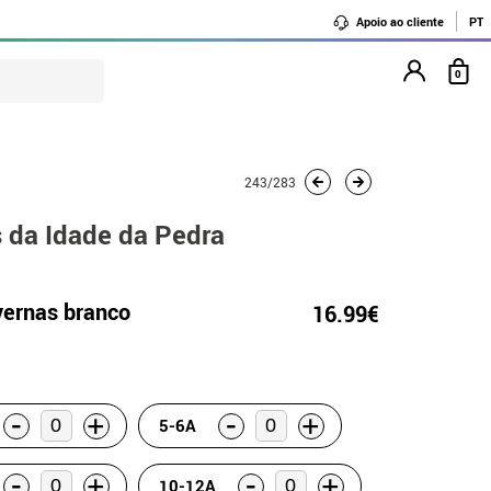
Apoio ao cliente
PT
0
243/283
 da Idade da Pedra
ernas branco
16.99€
-
-
+
+
5-6A
-
-
+
+
10-12A