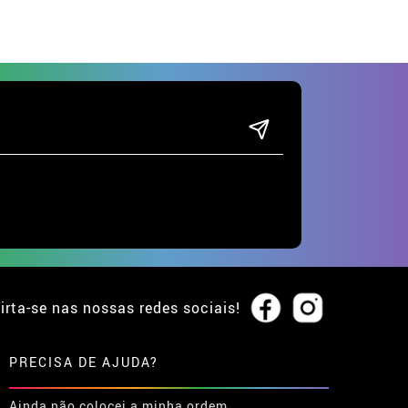
irta-se nas nossas redes sociais!
PRECISA DE AJUDA?
Ainda não colocei a minha ordem