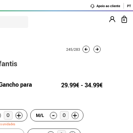
Apoio ao cliente
PT
0
245/283
fantis
 Gancho para
29.99€ - 34.99€
-
+
+
M/L
as unidades