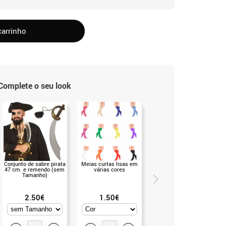
carrinho
Complete o seu look
Conjunto de sabre pirata
Meias curtas lisas em
Sabre de pirata com
47 cm. e remendo (sem
várias cores
caveira (T.Único)
Tamanho)
2.50€
1.50€
13.50€