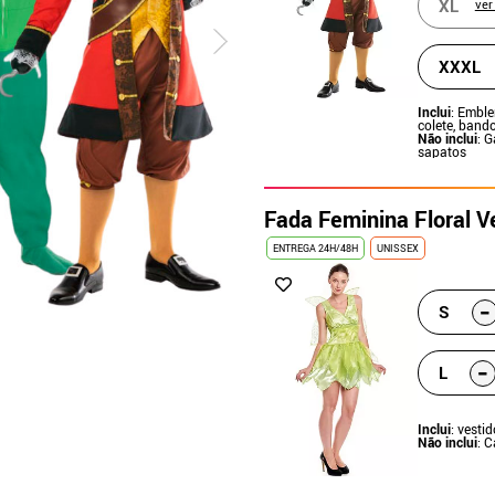
XL
ver
XXXL
Inclui
: Emble
colete, bando
Não inclui
: 
sapatos
Fada Feminina Floral V
ENTREGA 24H/48H
UNISSEX
-
S
-
L
Inclui
: vesti
Não inclui
: 