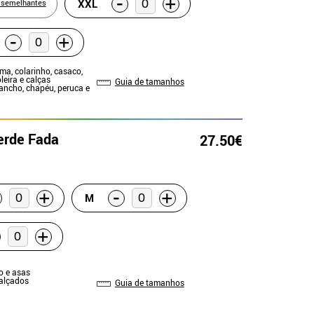
-
+
XXL
 semelhantes
-
+
ma, colarinho, casaco,
leira e calças
Guia de tamanhos
Gancho, chapéu, peruca e
erde Fada
27.50€
-
+
+
M
+
do e asas
Calçados
Guia de tamanhos