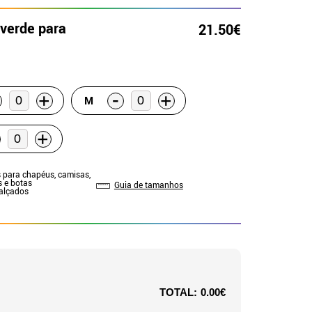
verde para
21.50€
-
+
+
M
+
 para chapéus, camisas,
s e botas
Guia de tamanhos
Calçados
TOTAL:
0.00€