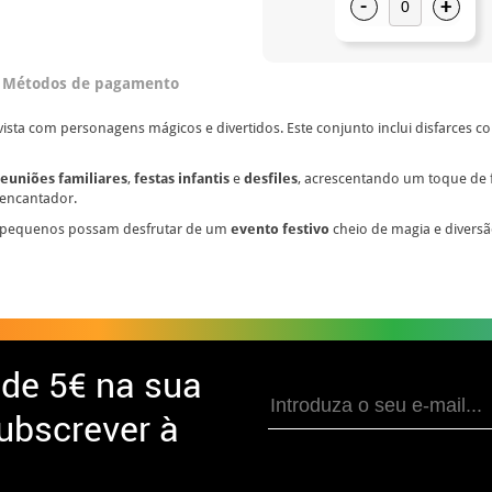
-
+
Métodos de pagamento
 vista com personagens mágicos e divertidos. Este conjunto inclui disfarces co
reuniões familiares
,
festas infantis
e
desfiles
, acrescentando um toque de f
 encantador.
 pequenos possam desfrutar de um
evento festivo
cheio de magia e divers
 de
5€ na sua
ubscrever à