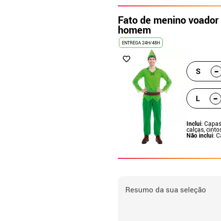
Fato de menino voador 
homem
ENTREGA 24H/48H
-
S
-
L
Inclui
: Capas
calças, cinto
Não inclui
: 
Resumo da sua seleção