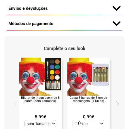
Envios e devoluções
Métodos de pagamento
Complete o seu look
Blister de maquiagem de 8
Caixa 5 barras de 5 cm de
Mãos ou 
cores (sem Tamanho)
maquiagem. (T.Único)
verm
(Un
5.99€
0.99€