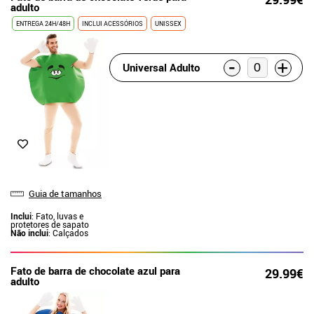
adulto
ENTREGA 24H/48H
INCLUI ACESSÓRIOS
UNISSEX
-
+
Universal Adulto
Guia de tamanhos
Inclui
: Fato, luvas e
protetores de sapato
Não inclui
: Calçados
Fato de barra de chocolate azul para
29.99€
adulto