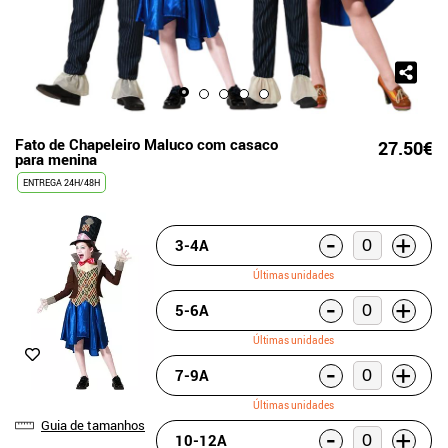
Fato de Chapeleiro Maluco com casaco
27.50€
para menina
ENTREGA 24H/48H
-
+
3-4A
Últimas unidades
-
+
5-6A
Últimas unidades
-
+
7-9A
Últimas unidades
Guia de tamanhos
-
+
10-12A