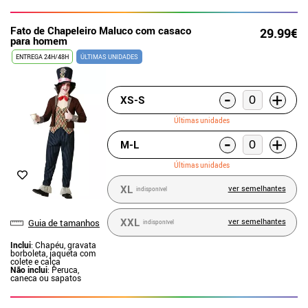
Fato de Chapeleiro Maluco com casaco
29.99€
para homem
ENTREGA 24H/48H
ÚLTIMAS UNIDADES
-
+
XS-S
Últimas unidades
-
+
M-L
Últimas unidades
XL
ver semelhantes
indisponível
XXL
ver semelhantes
Guia de tamanhos
indisponível
Inclui
: Chapéu, gravata
borboleta, jaqueta com
colete e calça
Não inclui
: Peruca,
caneca ou sapatos