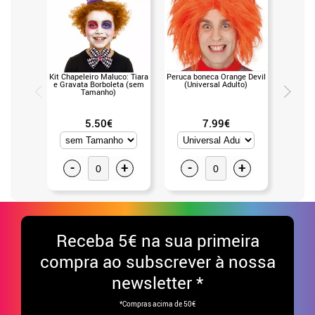
Kit Chapeleiro Maluco: Tiara
Peruca boneca Orange Devil
Peruca d
e Gravata Borboleta (sem
(Universal Adulto)
(Un
Tamanho)
5.50€
7.99€
-
+
-
+
-
Receba
5€ na sua primeira
compra ao subscrever à nossa
newsletter *
*Compras acima de 50€