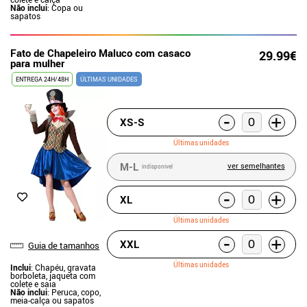
Não inclui
: Copa ou
sapatos
Fato de Chapeleiro Maluco com casaco
29.99€
para mulher
ENTREGA 24H/48H
ÚLTIMAS UNIDADES
-
+
XS-S
Últimas unidades
M-L
ver semelhantes
indisponível
-
+
XL
Últimas unidades
-
+
XXL
Guia de tamanhos
Últimas unidades
Inclui
: Chapéu, gravata
borboleta, jaqueta com
colete e saia
Não inclui
: Peruca, copo,
meia-calça ou sapatos