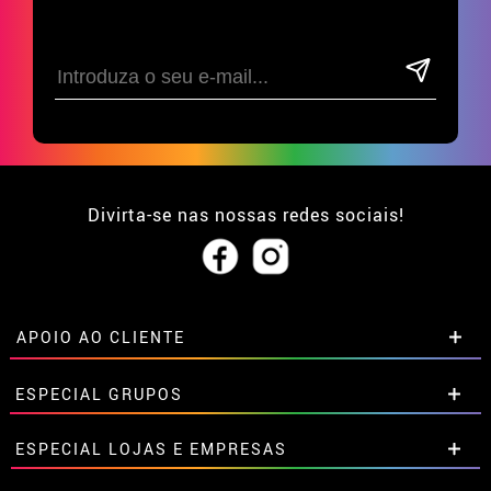
Divirta-se nas nossas redes sociais!
APOIO AO CLIENTE
• Sobre nós
ESPECIAL GRUPOS
• Condições de venda
• Aviso legal
e
Privacidade
Descontos especiais para grupos.
ESPECIAL LOJAS E EMPRESAS
• Atendimento ao cliente
Entre em contato connosco aqui