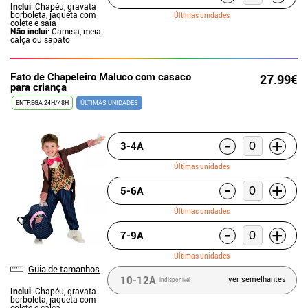
Inclui
: Chapéu, gravata
borboleta, jaqueta com
Últimas unidades
colete e saia
Não inclui
: Camisa, meia-
calça ou sapato
Fato de Chapeleiro Maluco com casaco
27.99€
para criança
ENTREGA 24H/48H
ÚLTIMAS UNIDADES
-
+
3-4A
Últimas unidades
-
+
5-6A
Últimas unidades
-
+
7-9A
Últimas unidades
Guia de tamanhos
10-12A
ver semelhantes
indisponível
Inclui
: Chapéu, gravata
borboleta, jaqueta com
colete e calça