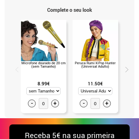
Complete o seu look
Microfone dourado de 20 cm
Peruca Rumi K-Pop Hunter
Peruc
(sem Tamanho)
(Universal Adulto)
Huntress
8.99€
11.50€
-
+
-
+
-
Receba
5€ na sua primeira