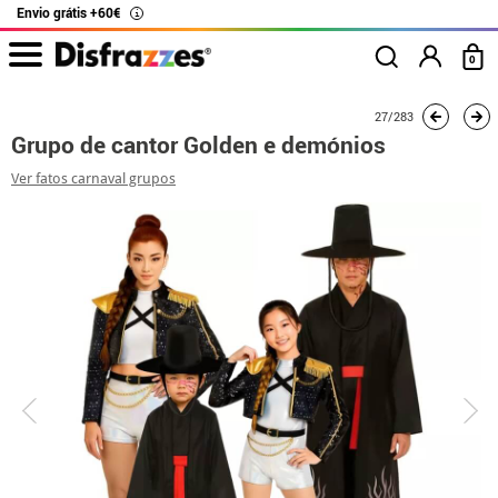
Envio grátis +60€
i
0
início
Fatos
Fatos de grupo
Cantores K-Pop
Grupo de cantor Golden e 
27/283
Grupo de cantor Golden e demónios
Ver fatos carnaval grupos