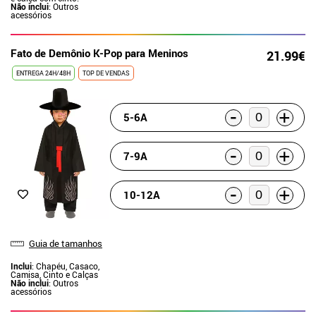
Não inclui
: Outros
acessórios
Fato de Demônio K-Pop para Meninos
21.99€
ENTREGA 24H/48H
TOP DE VENDAS
-
+
5-6A
-
+
7-9A
-
+
10-12A
Guia de tamanhos
Inclui
: Chapéu, Casaco,
Camisa, Cinto e Calças
Não inclui
: Outros
acessórios