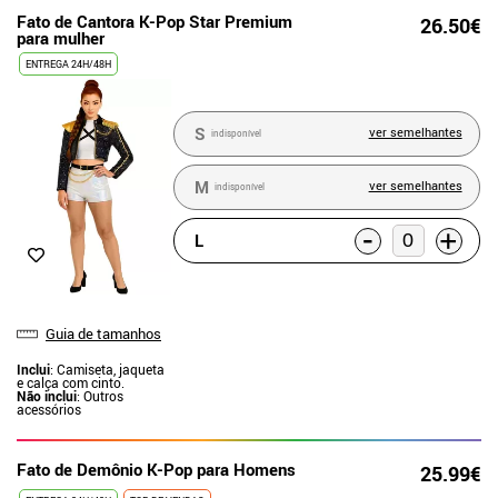
Fato de Cantora K-Pop Star Premium
26.50€
para mulher
ENTREGA 24H/48H
S
ver semelhantes
indisponível
M
ver semelhantes
indisponível
-
+
L
Guia de tamanhos
Inclui
: Camiseta, jaqueta
e calça com cinto.
Não inclui
: Outros
acessórios
Fato de Demônio K-Pop para Homens
25.99€