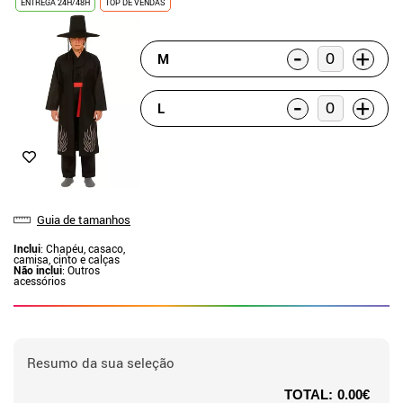
ENTREGA 24H/48H
TOP DE VENDAS
-
+
M
-
+
L
Guia de tamanhos
Inclui
: Chapéu, casaco,
camisa, cinto e calças
Não inclui
: Outros
acessórios
Resumo da sua seleção
TOTAL:
0.00€