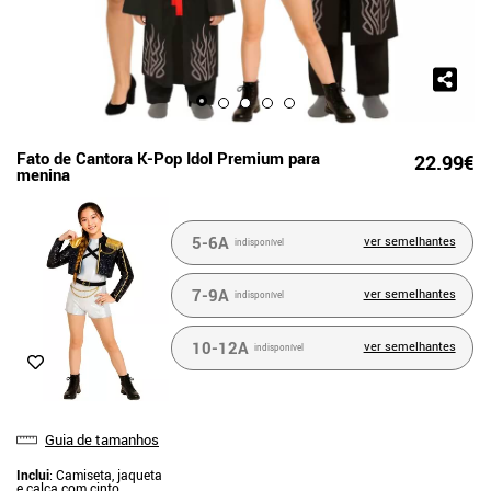
Fato de Cantora K-Pop Idol Premium para
22.99€
menina
5-6A
ver semelhantes
indisponível
7-9A
ver semelhantes
indisponível
10-12A
ver semelhantes
indisponível
Guia de tamanhos
Inclui
: Camiseta, jaqueta
e calça com cinto.