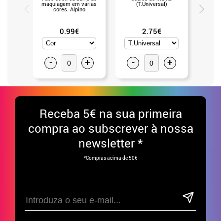
maquiagem em várias
(T.Universal)
V
cores. Alpino
0.99€
2.75€
-
+
-
+
-
Receba
5€ na sua primeira
compra ao subscrever à nossa
newsletter *
*Compras acima de 50€