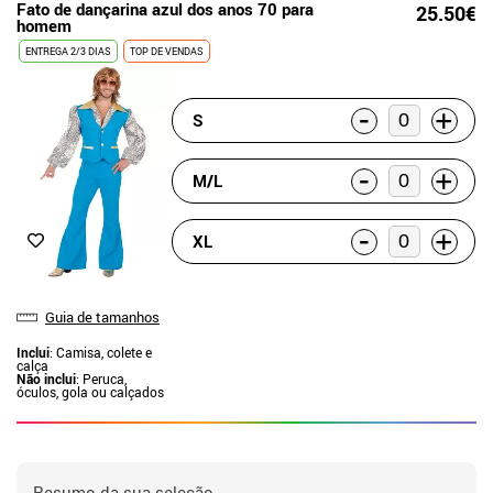
Fato de dançarina azul dos anos 70 para
25.50€
homem
ENTREGA 2/3 DIAS
TOP DE VENDAS
-
+
S
-
+
M/L
-
+
XL
Guia de tamanhos
Inclui
: Camisa, colete e
calça
Não inclui
: Peruca,
óculos, gola ou calçados
Resumo da sua seleção