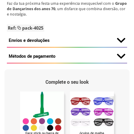
Faz da tua próxima festa uma experiência inesquecível com o
Grupo
de Dançarinos dos anos 70
, um disfarce que combina diversão, cor
e nostalgia.
Ref:
pack-4025
Envios e devoluções
Métodos de pagamento
Complete o seu look
Face stick ou barra de
óculos de malha
Peruca A