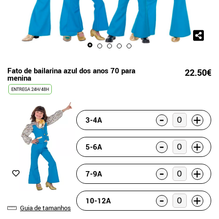
Fato de bailarina azul dos anos 70 para
22.50€
menina
ENTREGA 24H/48H
-
+
3-4A
-
+
5-6A
-
+
7-9A
-
+
10-12A
Guia de tamanhos