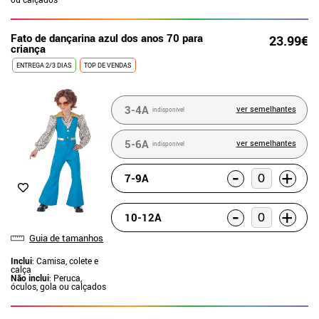
Fato de dançarina azul dos anos 70 para
23.99€
criança
ENTREGA 2/3 DIAS
TOP DE VENDAS
3-4A
ver semelhantes
indisponível
5-6A
ver semelhantes
indisponível
-
+
7-9A
-
+
10-12A
Guia de tamanhos
Inclui
: Camisa, colete e
calça
Não inclui
: Peruca,
óculos, gola ou calçados