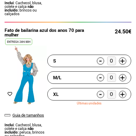
Inclui
: Cachecol, blusa,
colete e calça
não
incluído:
brincos ou
calçados
Fato de bailarina azul dos anos 70 para
24.50€
mulher
ENTREGA 24H/48H
-
+
S
-
+
M/L
-
+
XL
Últimas unidades
Guia de tamanhos
Inclui
: Cachecol, blusa,
colete e calça
não
incluído:
peruca, brincos
ou calçados