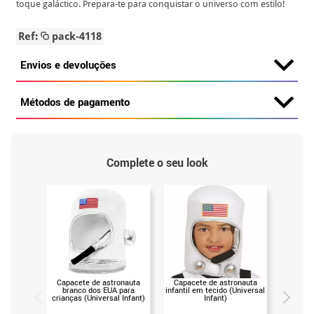
toque galáctico. Prepara-te para conquistar o universo com estilo!
Ref:
pack-4118
Envios e devoluções
Métodos de pagamento
Complete o seu look
Capacete de astronauta
Capacete de astronauta
Capacet
branco dos EUA para
infantil em tecido (Universal
crianças (Universal Infant)
Infant)