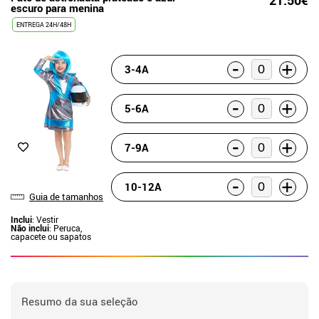
escuro para menina
ENTREGA 24H/48H
-
+
3-4A
-
+
5-6A
-
+
7-9A
-
+
10-12A
Guia de tamanhos
Inclui
: Vestir
Não inclui
: Peruca,
capacete ou sapatos
Resumo da sua seleção