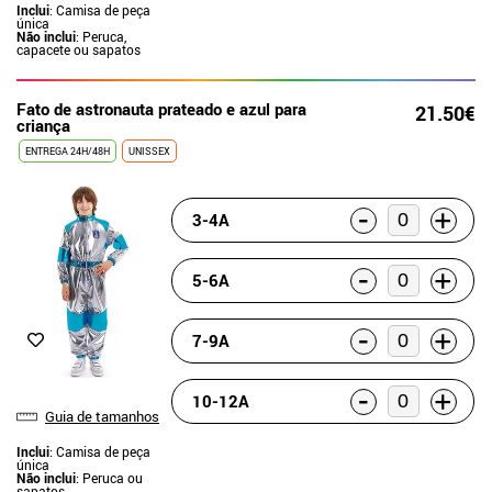
Inclui
: Camisa de peça
única
Não inclui
: Peruca,
capacete ou sapatos
Fato de astronauta prateado e azul para
21.50€
criança
ENTREGA 24H/48H
UNISSEX
-
+
3-4A
-
+
5-6A
-
+
7-9A
-
+
10-12A
Guia de tamanhos
Inclui
: Camisa de peça
única
Não inclui
: Peruca ou
sapatos