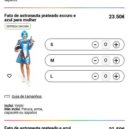
Fato de astronauta prateado escuro e
23.50€
azul para mulher
ENTREGA 24H/48H
-
+
S
-
+
M
-
+
L
Guia de tamanhos
Inclui
: Vestir
Não inclui
: Peruca, arma,
capacete ou sapatos
Fato de astronauta prateado e azul
21.50€