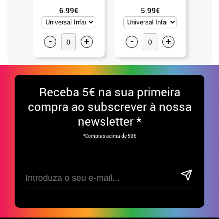
6.99€
5.99€
-
+
-
+
-
Receba
5€ na sua primeira
compra ao subscrever à nossa
newsletter *
*Compras acima de 50€