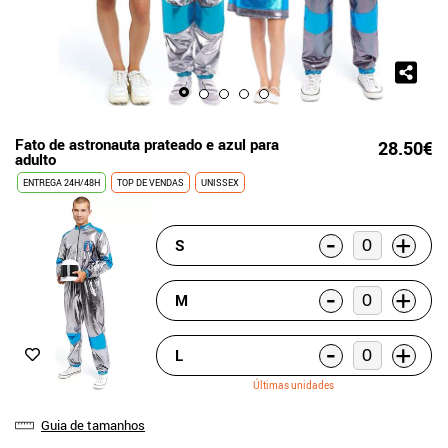
Fato de astronauta prateado e azul para
28.50€
adulto
ENTREGA 24H/48H
TOP DE VENDAS
UNISSEX
-
+
S
-
+
M
-
+
L
Últimas unidades
Guia de tamanhos