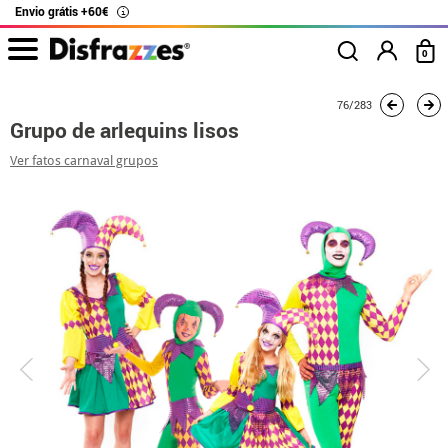
Envio grátis +60€
i
0
início
Fatos
Fatos de grupo
Grupo de arlequins lisos
76/283
Grupo de arlequins lisos
Ver fatos carnaval grupos