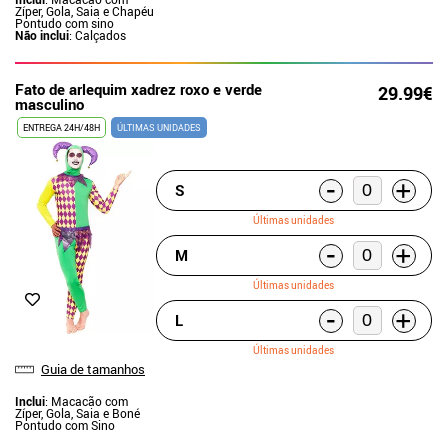
Zíper, Gola, Saia e Chapéu
Pontudo com sino
Não inclui
: Calçados
Fato de arlequim xadrez roxo e verde
29.99€
masculino
ENTREGA 24H/48H
ÚLTIMAS UNIDADES
-
+
S
Últimas unidades
-
+
M
Últimas unidades
-
+
L
Últimas unidades
Guia de tamanhos
Inclui
: Macacão com
Zíper, Gola, Saia e Boné
Pontudo com Sino