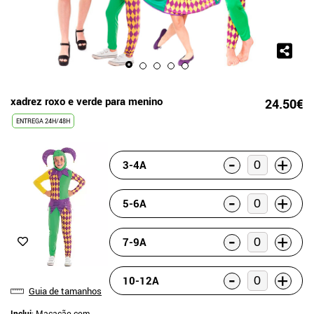
xadrez roxo e verde para menino
24.50€
ENTREGA 24H/48H
-
+
3-4A
-
+
5-6A
-
+
7-9A
-
+
10-12A
Guia de tamanhos
Inclui
: Macacão com