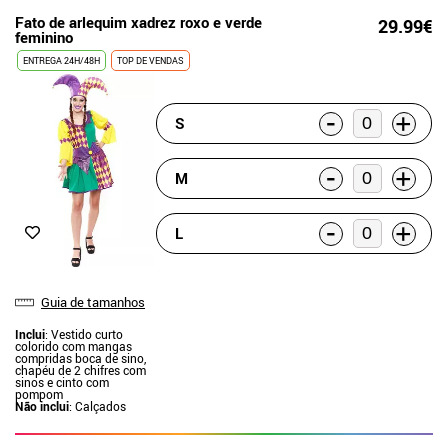
Fato de arlequim xadrez roxo e verde
29.99€
feminino
ENTREGA 24H/48H
TOP DE VENDAS
-
+
S
-
+
M
-
+
L
Guia de tamanhos
Inclui
: Vestido curto
colorido com mangas
compridas boca de sino,
chapéu de 2 chifres com
sinos e cinto com
pompom
Não inclui
: Calçados