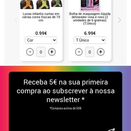
Luvas infantis curtas em
Bolha de maquiagem líquida
Sapatos
várias cores foscas de 19
delineador rosa e roxo (2
para
cm
unidades de 6 gramas)
(Un
(T.Único)
0.99€
6.99€
-
+
-
+
-
Receba
5€ na sua primeira
compra ao subscrever à nossa
newsletter *
*Compras acima de 50€