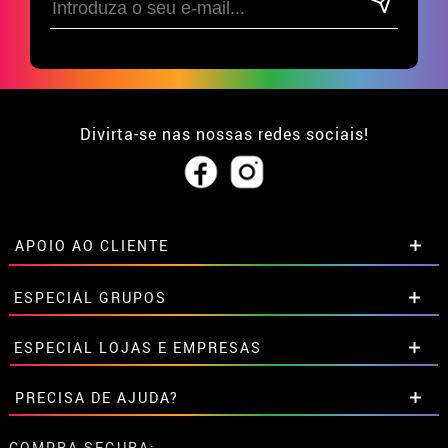
Divirta-se nas nossas redes sociais!
APOIO AO CLIENTE
• Sobre nós
ESPECIAL GRUPOS
• Condições de venda
• Aviso legal
e
Privacidade
Descontos especiais para grupos.
ESPECIAL LOJAS E EMPRESAS
• Atendimento ao cliente
Entre em contato connosco aqui
• Utilização de cookies
Descontos especiais para grupos.
PRECISA DE AJUDA?
•
Configuração de cookies
Entre em contato connosco aqui
Ainda não colocei a minha ordem
COMPRA SEGURA: