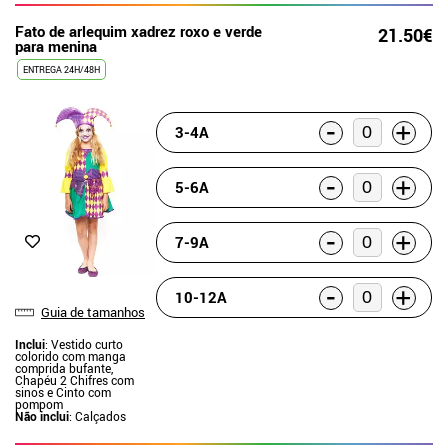
Fato de arlequim xadrez roxo e verde
21.50€
para menina
ENTREGA 24H/48H
-
+
3-4A
-
+
5-6A
-
+
7-9A
-
+
10-12A
Guia de tamanhos
Inclui
: Vestido curto
colorido com manga
comprida bufante,
Chapéu 2 Chifres com
sinos e Cinto com
pompom
Não inclui
: Calçados