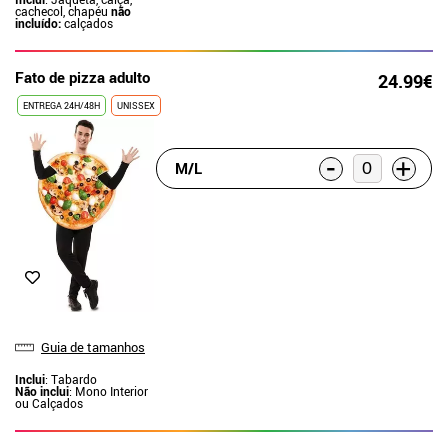
cachecol, chapéu
não
incluído:
calçados
Fato de pizza adulto
24.99€
ENTREGA 24H/48H
UNISSEX
-
+
M/L
Guia de tamanhos
Inclui
: Tabardo
Não inclui
: Mono Interior
ou Calçados