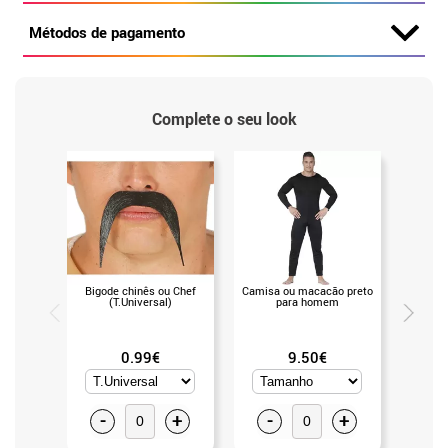
Métodos de pagamento
Complete o seu look
Bigode chinês ou Chef
Camisa ou macacão preto
Camisa
(T.Universal)
para homem
p
0.99€
9.50€
-
+
-
+
-