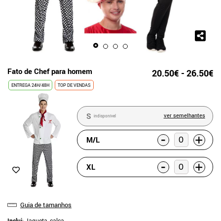
Fato de Chef para homem
20.50€ - 26.50€
ENTREGA 24H/48H
TOP DE VENDAS
S
ver semelhantes
indisponível
-
+
M/L
-
+
XL
Guia de tamanhos
Inclui
: Jaqueta, calça,