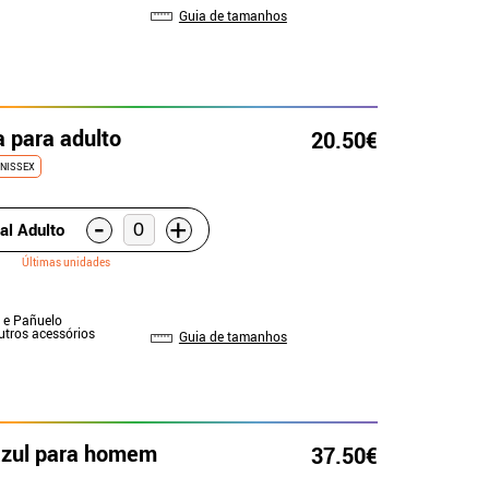
Guia de tamanhos
a para adulto
20.50€
NISSEX
-
+
al Adulto
Últimas unidades
a e Pañuelo
Outros acessórios
Guia de tamanhos
 azul para homem
37.50€