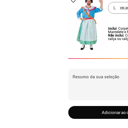
L
ver s
Inclui
: Corpet
Mantelete e 
Não inclui
: C
calça ou cal
Resumo da sua seleção
Adicionar ao 