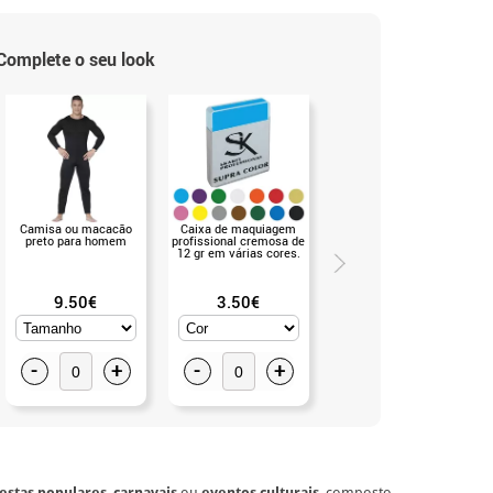
Complete o seu look
Camisa ou macacão
Caixa de maquiagem
Par de luvas adulto em
preto para homem
profissional cremosa de
várias cores (Branco)
12 gr em várias cores.
9.50€
3.50€
0.99€
-
+
-
+
-
+
festas populares
,
carnavais
ou
eventos culturais
, composto