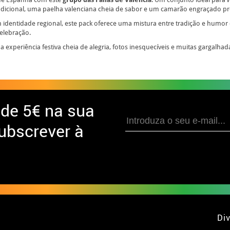
 tradicional, uma paelha valenciana cheia de sabor e um camarão engraçado p
identidade regional, este pack oferece uma mistura entre tradição e humor q
elebração.
 experiência festiva cheia de alegria, fotos inesquecíveis e muitas gargalhad
 de
5€ na sua
ubscrever à
Div