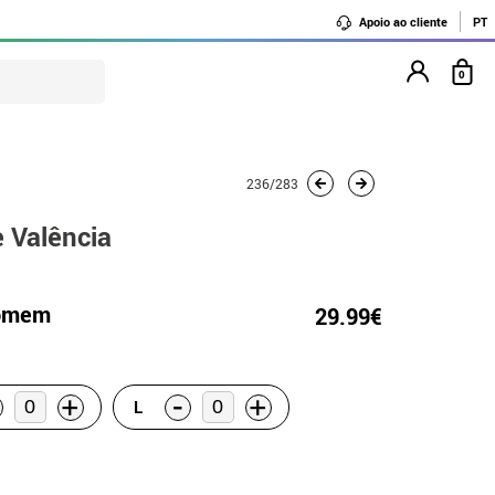
Apoio ao cliente
PT
0
236/283
e Valência
homem
29.99€
-
+
+
L