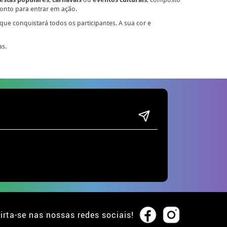
ronto para entrar em ação.
ue conquistará todos os participantes. A sua cor e
as.
irta-se nas nossas redes sociais!