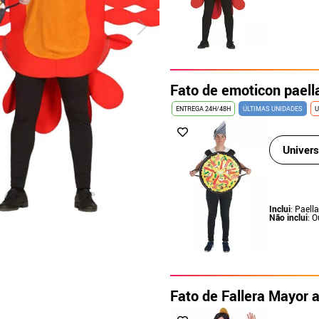
Fato de emoticon paell
ENTREGA 24H/48H
ÚLTIMAS UNIDADES
U
Univers
Inclui
: Paell
Não inclui
: 
Fato de Fallera Mayor