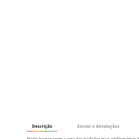
Descrição
Envios e devoluções
Presta homenagem a uma das tradições mais emblemáticas 