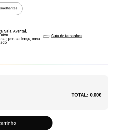
emelhantes
e, Saia, Avental,
Faixa
Guia de tamanhos
ocar, peruca, lenço, meia-
çado
TOTAL:
0.00€
carrinho