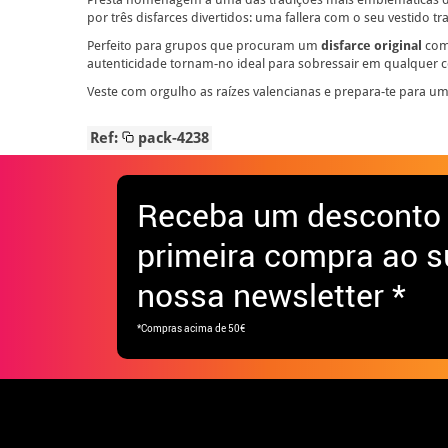
por três disfarces divertidos: uma fallera com o seu vestido
Perfeito para grupos que procuram um
disfarce original
com 
autenticidade tornam-no ideal para sobressair em qualquer c
Veste com orgulho as raízes valencianas e prepara-te para uma
Ref:
pack-4238
Receba
um desconto
primeira compra ao s
nossa newsletter *
*Compras acima de 50€