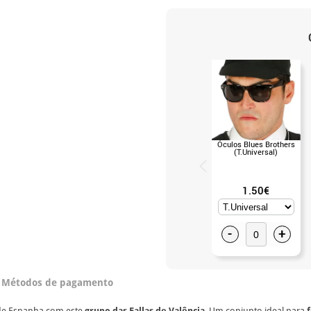
Óculos Blues Brothers
(T.Universal)
1.50€
-
+
Métodos de pagamento
de Espanha com este
grupo das Fallas de Valência
. Um conjunto ideal para