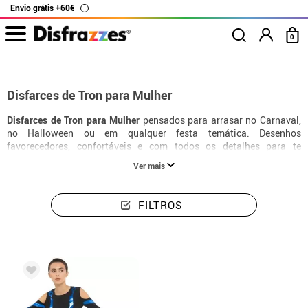
Envio grátis +60€
i
0
início
Disfarces
Disfarces mulher Tron
Disfarces de Tron para Mulher
Disfarces de Tron para Mulher
pensados para arrasar no Carnaval,
no Halloween ou em qualquer festa temática. Desenhos
favorecedores, confortáveis e com todos os detalhes para te
transformares na tua personagem favorita.
Ver mais
FILTROS