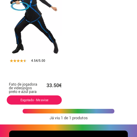
4.54/5.00
Fato de jogadora
33.50€
de videojogos
preto e azul para
mulher
Esgotado - Me avise
Já viu
1
de 1 produtos