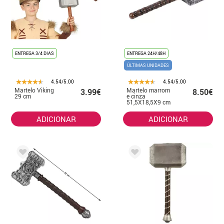
ENTREGA 3/4 DIAS
ENTREGA 24H/48H
ÚLTIMAS UNIDADES
4.54/5.00
4.54/5.00
Martelo Viking
Martelo marrom
3.99€
8.50€
29 cm
e cinza
51,5X18,5X9 cm
ADICIONAR
ADICIONAR