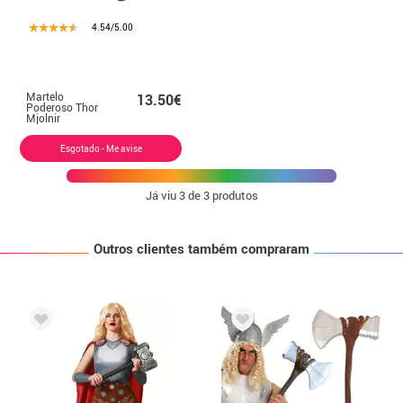
4.54/5.00
Martelo
13.50€
Poderoso Thor
Mjolnir
Esgotado - Me avise
Já viu
3
de 3 produtos
Outros clientes também compraram