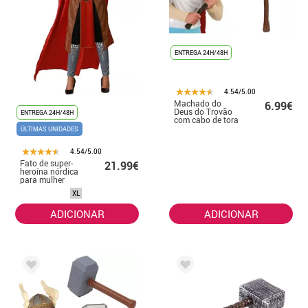
ENTREGA 24H/48H
4.54/5.00
Machado do
6.99€
Deus do Trovão
ENTREGA 24H/48H
com cabo de tora
ÚLTIMAS UNIDADES
4.54/5.00
Fato de super-
21.99€
heroína nórdica
para mulher
XL
ADICIONAR
ADICIONAR