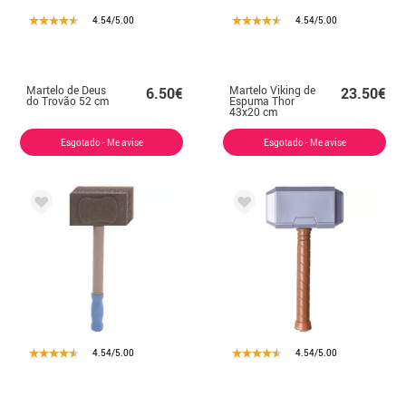
4.54/5.00
4.54/5.00
Martelo de Deus
Martelo Viking de
6.50€
23.50€
do Trovão 52 cm
Espuma Thor
43x20 cm
Esgotado - Me avise
Esgotado - Me avise
4.54/5.00
4.54/5.00