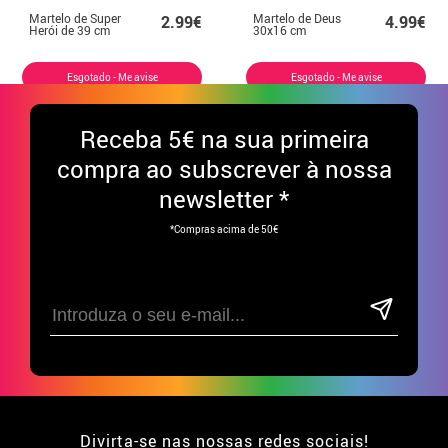
Martelo de Super
Martelo de Deus
2.99€
4.99€
Herói de 39 cm
30x16 cm
Esgotado - Me avise
Esgotado - Me avise
Receba
5€ na sua primeira
compra ao subscrever à nossa
newsletter *
*Compras acima de 50€
Divirta-se nas nossas redes sociais!