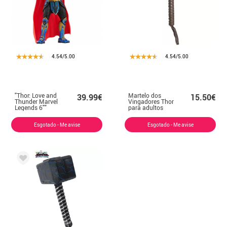
4.54/5.00
4.54/5.00
"Thor: Love and
Martelo dos
39.99€
15.50€
Thunder Marvel
Vingadores Thor
Legends 6""
para adultos
Figura"
Esgotado - Me avise
Esgotado - Me avise