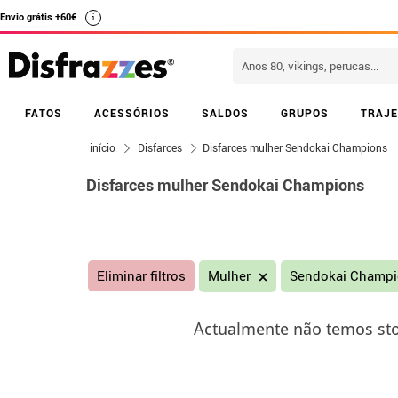
Envio grátis +60€
i
FATOS
ACESSÓRIOS
SALDOS
GRUPOS
TRAJE
início
Disfarces
Disfarces mulher Sendokai Champions
Disfarces mulher Sendokai Champions
Eliminar filtros
Mulher
Sendokai Champ
Actualmente não temos sto