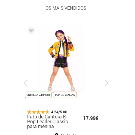
OS MAIS VENDIDOS
ENTREGA 24H/48H
ENTREGA 24H/48H
NOVIDADE
ENTREGA 24H/48H
TOP DE VENDAS
ÚLTIMAS UNIDADES
ENTREGA 24H/48H
ENTREGA 24H
NOVIDAD
UNISSEX
4.54/5.00
4.54/5.00
4.54/5.00
4.54/5.00
3.20€
Fato de formatura
Fato de Cantora K-
Fato de anjo para
Fato de formatura
Fato de
13.50€
17.99€
8.99€
.00€
infantil banhado a
Pop Leader Classic
crianças
dourado para adul
medieva
ouro
para menina
menina