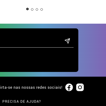
preto para menin
irta-se nas nossas redes sociais!
PRECISA DE AJUDA?