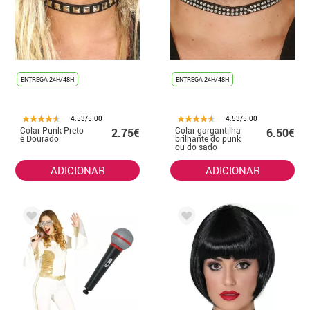
ENTREGA 24H/48H
ENTREGA 24H/48H
4.53/5.00
4.53/5.00
Colar Punk Preto
Colar gargantilha
2.75€
6.50€
e Dourado
brilhante do punk
ou do sado
ADICIONAR
ADICIONAR