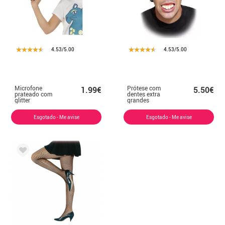
4.53/5.00
4.53/5.00
Microfone
Prótese com
1.99€
5.50€
prateado com
dentes extra
glitter
grandes
Esgotado - Me avise
Esgotado - Me avise