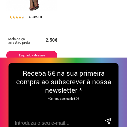
4.53/5.00
Meia-calça
2.50€
arrastão preta
Esgotado - Me avise
Receba
5€ na sua primeira
compra ao subscrever à nossa
newsletter *
*Compras acima de 50€