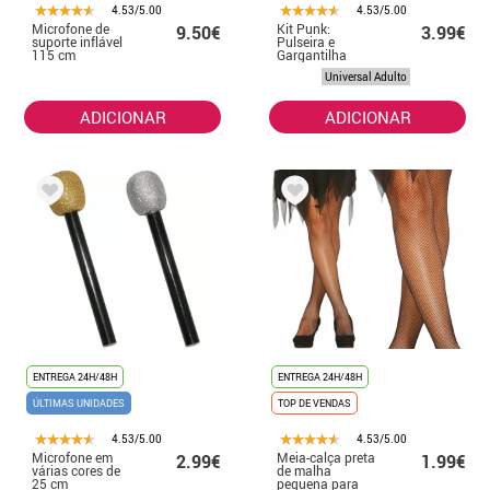
4.53/5.00
4.53/5.00
Microfone de
Kit Punk:
9.50€
3.99€
suporte inflável
Pulseira e
115 cm
Gargantilha
Universal Adulto
ADICIONAR
ADICIONAR
ENTREGA 24H/48H
ENTREGA 24H/48H
ÚLTIMAS UNIDADES
TOP DE VENDAS
4.53/5.00
4.53/5.00
Microfone em
Meia-calça preta
2.99€
1.99€
várias cores de
de malha
25 cm
pequena para