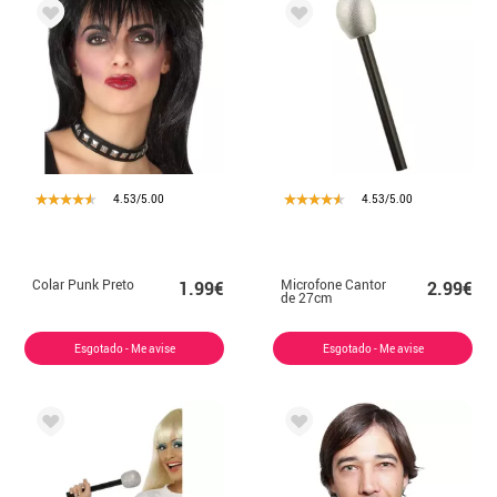
4.53/5.00
4.53/5.00
Colar Punk Preto
Microfone Cantor
1.99€
2.99€
de 27cm
Esgotado - Me avise
Esgotado - Me avise