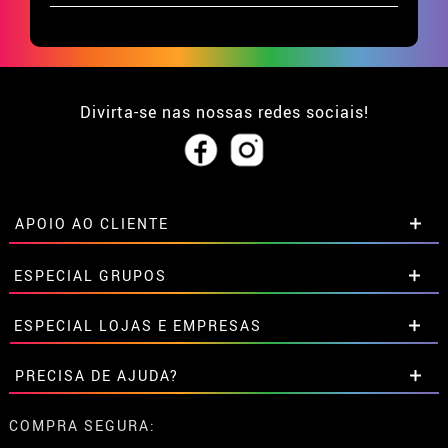
Divirta-se nas nossas redes sociais!
APOIO AO CLIENTE
• Sobre nós
ESPECIAL GRUPOS
• Condições de venda
• Aviso legal
e
Privacidade
Descontos especiais para grupos.
ESPECIAL LOJAS E EMPRESAS
• Atendimento ao cliente
Entre em contato connosco aqui
• Utilização de cookies
Descontos especiais para grupos.
PRECISA DE AJUDA?
•
Configuração de cookies
Entre em contato connosco aqui
Ainda não colocei a minha ordem
COMPRA SEGURA: