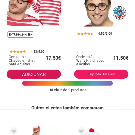
4.53/5.00
ENTREGA 24H/48H
4.53/5.00
Conjunto Lost:
Onde está o
17.50€
11.50€
Chapéu e T-shirt
Wally Kit: chapéu
para Adultos
e óculos
ADICIONAR
Esgotado - Me avise
Já viu
2
de 2 produtos
Outros clientes também compraram