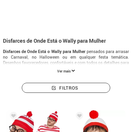
início
Disfarces
Disfarce de Onde está o Wally para Mulher | Disfar
Disfarces de Onde Está o Wally para Mulher
Disfarces de Onde Está o Wally para Mulher
pensados para arrasar
no Carnaval, no Halloween ou em qualquer festa temática.
Desenhos favorecedores, confortáveis e com todos os detalhes para
te transformares na tua personagem favorita.
Ver mais
FILTROS