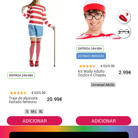
ENTREGA 24H/48H
ÚLTIMAS UNIDADES
4.53/5.00
Kit Wally Adulto :
2.99€
Óculos e Chapéu
ENTREGA 24H/48H
Universal Adulto
4.53/5.00
Traje de alpinista
20.99€
listrado feminino
S
M-L
XL
ADICIONAR
ADICIONAR