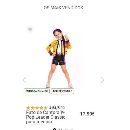
OS MAIS VENDIDOS
ENTREGA 24H/48H
ENTREGA 24H/48H
NOVIDADE
TOP DE VENDAS
ENTREGA 24H/48H
ENTREGA 24H
NOVIDAD
4.54/5.00
4.54/5.00
4.54/5.00
Fato branco de
Fato de Cantora K-
Fato de formatura
Fato de
.99€
17.99€
17.99€
cantora de K-Pop
Pop Leader Classic
infantil banhado a
medieva
para menina
para menina
ouro
menina