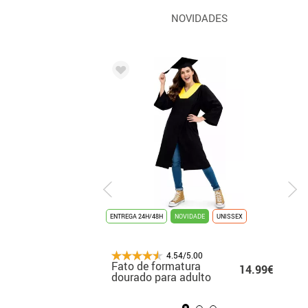
NOVIDADES
ENTREGA 24H/48H
ENTREGA 3/4 DIAS
NOVIDADE
UNISSEX
TOP DE VENDAS
4.54/5.00
4.54/5.00
Fato de formatura
Fato de Marilyn para
13.50€
14.99€
14
dourado para adulto
mulher