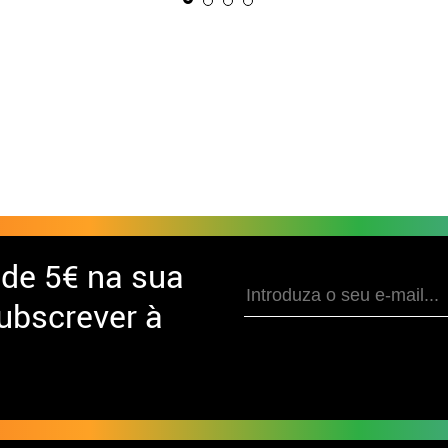
ENTREGA 24H/48H
ÚLTIMAS UNIDADES
4.54/5.00
Fato ou jaqueta de
23.50€
capitão de navio para
homens
 de
5€ na sua
ubscrever à