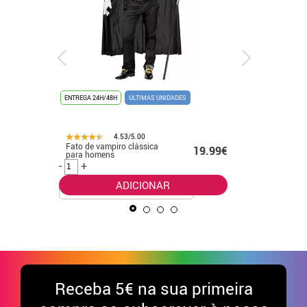
ENTREGA 24H/48H
ÚLTIMAS UNIDADES
ENTREGA 24
4.53/5.00
Fato de vampiro clássica
Fato de p
.50€
19.99€
para homens
menino
-
+
-
+
ADICIONAR
Receba
5€ na sua primeira