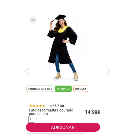
ENTREGA 24H/48H
NOVIDADE
UNISSEX
ENTREGA 24
4.53/5.00
Fato de formatura dourado
Fato de f
.50€
14.99€
para adulto
banhado 
-
+
-
+
ADICIONAR