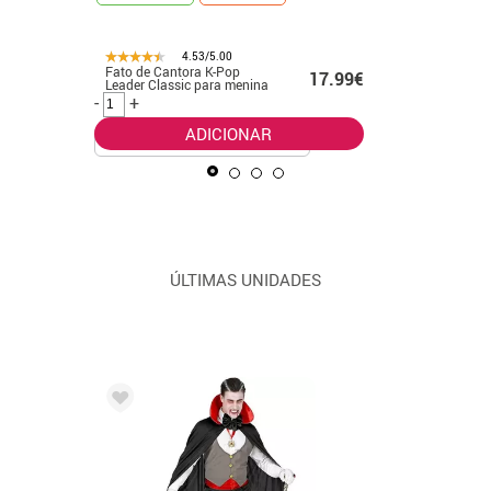
4.53/5.00
Fato de Cantora K-Pop
Fato de p
.50€
17.99€
Leader Classic para menina
verde pa
-
+
-
+
ADICIONAR
ÚLTIMAS UNIDADES