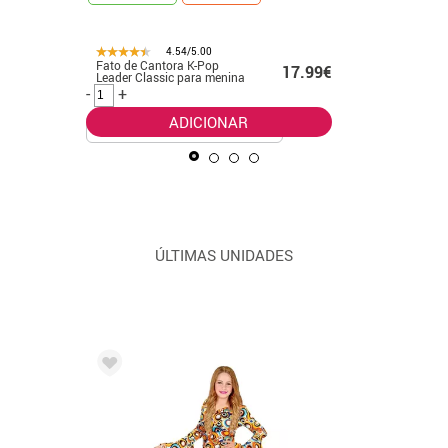
4.54/5.00
23.20€
Fato de Cantora K-Pop
Fato de p
17.99€
Leader Classic para menina
verde pa
.00€
-
+
-
+
ADICIONAR
ÚLTIMAS UNIDADES