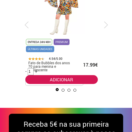
ENTREGA 24
ENTREGA 24H/48H
PREMIUM
ÚLTIMAS UNIDADES
4.54/5.00
Fato de 
Fato de Bubbles dos anos
.99€
17.99€
vermelho 
70 para menina e
menino
adolescente
-
+
-
+
ADICIONAR
Receba
5€ na sua primeira