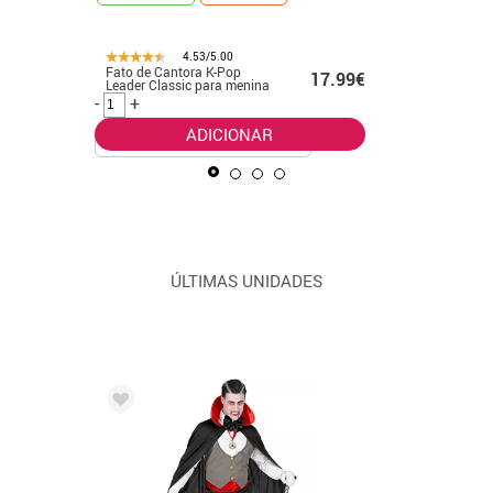
4.53/5.00
Fato de Cantora K-Pop
Fato de p
.50€
17.99€
Leader Classic para menina
verde pa
-
+
-
+
ADICIONAR
ÚLTIMAS UNIDADES