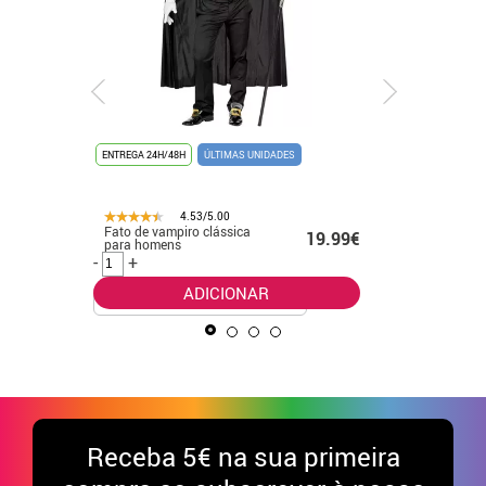
ENTREGA 24H/48H
ÚLTIMAS UNIDADES
ENTREGA 24
4.53/5.00
Fato de vampiro clássica
Fato de p
.50€
19.99€
para homens
menino
-
+
-
+
ADICIONAR
Receba
5€ na sua primeira