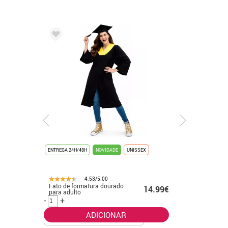
ENTREGA 24H/48H
NOVIDADE
UNISSEX
ENTREGA 24H/4
4.53/5.00
Fato de formatura dourado
Fato de form
50€
14.99€
para adulto
banhado a 
-
+
-
+
ADICIONAR