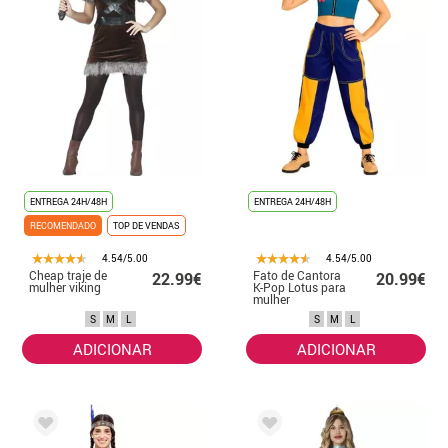
ENTREGA 24H/48H
ENTREGA 24H/48H
RECOMENDADO
TOP DE VENDAS
4.54/5.00
4.54/5.00
Cheap traje de
Fato de Cantora
22.99€
20.99€
mulher viking
K-Pop Lotus para
mulher
S
M
L
S
M
L
ADICIONAR
ADICIONAR