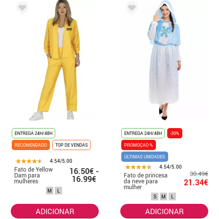
ENTREGA 24H/48H
ENTREGA 24H/48H
-30%
RECOMENDADO
TOP DE VENDAS
PROMOÇAO %
ÚLTIMAS UNIDADES
4.54/5.00
4.54/5.00
Fato de Yellow
16.50€ -
30.49€
Dam para
Fato de princesa
16.99€
mulheres
da neve para
21.34€
mulher
M
L
S
M
L
ADICIONAR
ADICIONAR