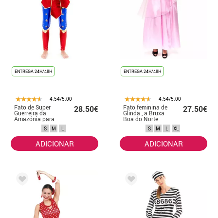
ENTREGA 24H/48H
ENTREGA 24H/48H
4.54/5.00
4.54/5.00
Fato de Super
Fato feminina de
28.50€
27.50€
Guerreira da
Glinda , a Bruxa
Amazónia para
Boa do Norte
mulher
S
M
L
S
M
L
XL
ADICIONAR
ADICIONAR