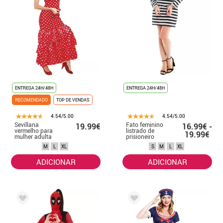
ENTREGA 24H/48H
ENTREGA 24H/48H
RECOMENDADO
TOP DE VENDAS
4.54/5.00
4.54/5.00
Sevillana
Fato feminino
19.99€
16.99€ -
vermelho para
listrado de
19.99€
mulher adulta
prisioneiro
M
L
XL
S
M
L
XL
ADICIONAR
ADICIONAR