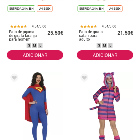
ENTREGA 24H/48H
UNISSEX
ENTREGA 24H/48H
UNISSEX
4.54/5.00
4.54/5.00
Fato de pijama
Fato de girafa
25.50€
21.50€
de girafa laranja
safari para
para homem
adulto
S
M
L
S
M
L
ADICIONAR
ADICIONAR