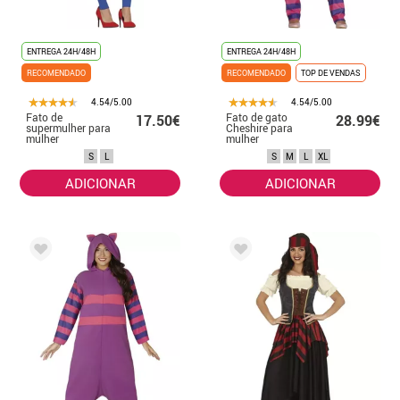
ENTREGA 24H/48H
ENTREGA 24H/48H
RECOMENDADO
RECOMENDADO
TOP DE VENDAS
4.54/5.00
4.54/5.00
Fato de
Fato de gato
17.50€
28.99€
supermulher para
Cheshire para
mulher
mulher
S
L
S
M
L
XL
ADICIONAR
ADICIONAR