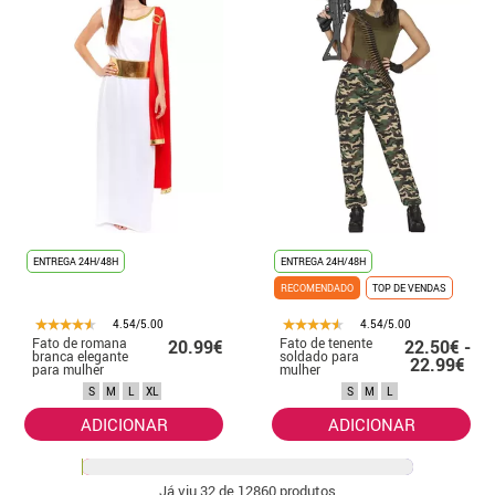
ENTREGA 24H/48H
ENTREGA 24H/48H
RECOMENDADO
TOP DE VENDAS
4.54/5.00
4.54/5.00
Fato de romana
Fato de tenente
20.99€
22.50€ -
branca elegante
soldado para
22.99€
para mulher
mulher
S
M
L
XL
S
M
L
ADICIONAR
ADICIONAR
Já viu
32
de 12860 produtos