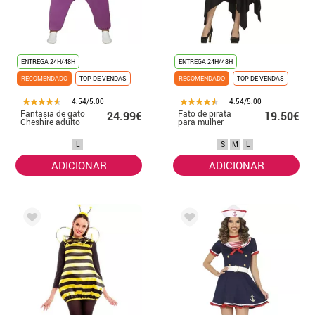
ENTREGA 24H/48H
ENTREGA 24H/48H
RECOMENDADO
TOP DE VENDAS
RECOMENDADO
TOP DE VENDAS
4.54/5.00
4.54/5.00
Fantasia de gato
Fato de pirata
24.99€
19.50€
Cheshire adulto
para mulher
L
S
M
L
ADICIONAR
ADICIONAR