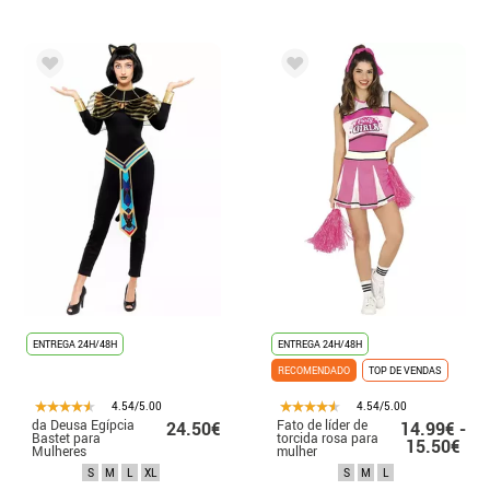
ENTREGA 24H/48H
ENTREGA 24H/48H
RECOMENDADO
TOP DE VENDAS
4.54/5.00
4.54/5.00
da Deusa Egípcia
Fato de líder de
24.50€
14.99€ -
Bastet para
torcida rosa para
15.50€
Mulheres
mulher
S
M
L
XL
S
M
L