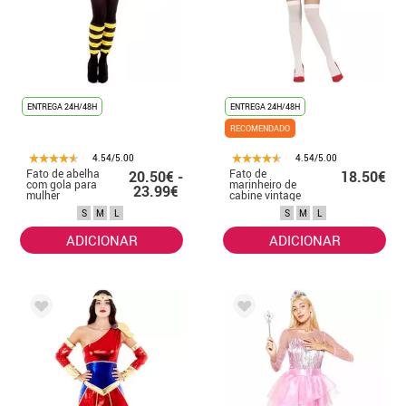
ENTREGA 24H/48H
ENTREGA 24H/48H
RECOMENDADO
4.54/5.00
4.54/5.00
Fato de abelha
Fato de
20.50€ -
18.50€
com gola para
marinheiro de
23.99€
mulher
cabine vintage
azul para mulher
S
M
L
S
M
L
ADICIONAR
ADICIONAR