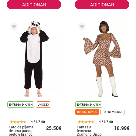
ADICIONAR
ADICIONAR
ENTREGA 24H/48H
UNISSEX
ENTREGA 24H/48H
RECOMENDADO
TOP DE VENDAS
4.54/5.00
4.54/5.00
Fato de pijama
Fantasia
25.50€
18.99€
de urso panda
feminina
preto e branco
Diamond Disco