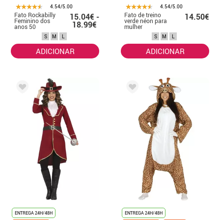
4.54/5.00
4.54/5.00
Fato Rockabilly
Fato de treino
15.04€ -
14.50€
Feminino dos
verde néon para
18.99€
anos 50
mulher
S
M
L
S
M
L
ADICIONAR
ADICIONAR
ENTREGA 24H/48H
ENTREGA 24H/48H