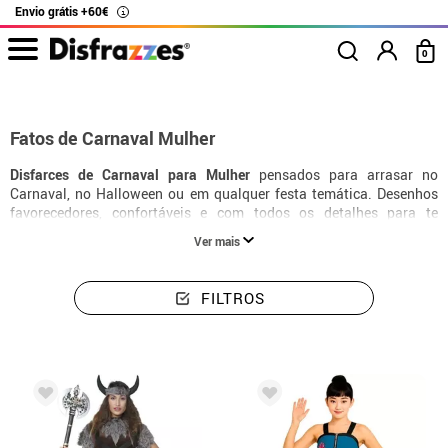
Envio grátis +60€
i
0
início
Fatos de Carnaval
Fatos de Carnaval para Mulher
Fatos de Carnaval Mulher
Disfarces de Carnaval para Mulher
pensados para arrasar no
Carnaval, no Halloween ou em qualquer festa temática. Desenhos
favorecedores, confortáveis e com todos os detalhes para te
transformares na tua personagem favorita.
Ver mais
FILTROS