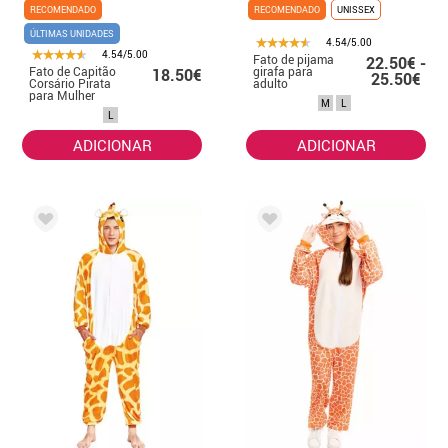
RECOMENDADO
RECOMENDADO
UNISSEX
ÚLTIMAS UNIDADES
4.54/5.00
4.54/5.00
Fato de pijama
22.50€ -
Fato de Capitão
girafa para
18.50€
25.50€
Corsário Pirata
adulto
para Mulher
M
L
L
ADICIONAR
ADICIONAR