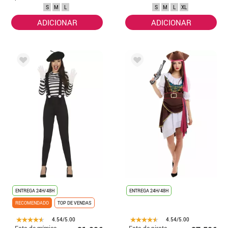
para homem
dos anos 70
S
M
L
S
M
L
XL
ADICIONAR
ADICIONAR
ENTREGA 24H/48H
ENTREGA 24H/48H
RECOMENDADO
TOP DE VENDAS
4.54/5.00
4.54/5.00
Fato de mímica
Fato de pirata