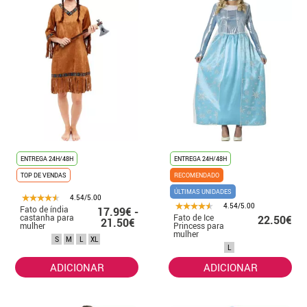
ENTREGA 24H/48H
ENTREGA 24H/48H
TOP DE VENDAS
RECOMENDADO
ÚLTIMAS UNIDADES
4.54/5.00
4.54/5.00
Fato de índia
17.99€ -
castanha para
Fato de Ice
22.50€
21.50€
mulher
Princess para
mulher
S
M
L
XL
L
ADICIONAR
ADICIONAR