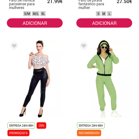
21.99€
27.50€
parisiense para
fantástico para
mulheres
mulher
S/M
M/L
XL
S
M
L
ADICIONAR
ADICIONAR
ENTREGA 24H/48H
-20%
ENTREGA 24H/48H
PROMOÇAO %
RECOMENDADO