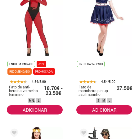
ENTREGA 24H/48H
-20%
ENTREGA 24H/48H
RECOMENDADO
PROMOÇAO %
4.54/5.00
4.54/5.00
Fato de anti-
Fato de
18.70€ -
27.50€
heroína vermelho
marinheiro pin up
23.50€
feminino
azul marinho
para mulher
M/L
L
S
M
L
ADICIONAR
ADICIONAR