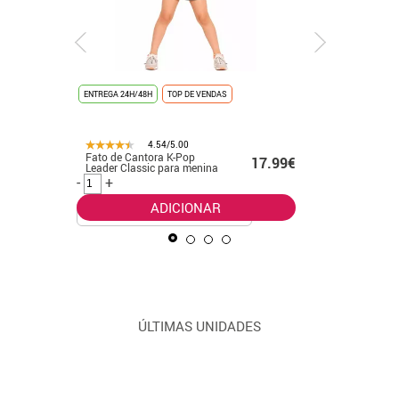
ENTREGA 24H/48H
TOP DE VENDAS
ENTREGA 24
4.54/5.00
Fato de Cantora K-Pop
Fato clás
99€
17.99€
Leader Classic para menina
Pop dour
meninas
-
+
-
+
ADICIONAR
ÚLTIMAS UNIDADES