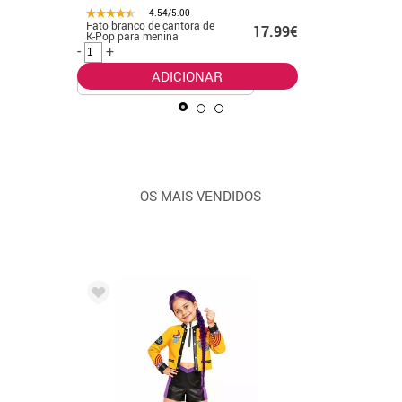
4.54/5.00
Fato branco de cantora de
Fato de f
.99€
17.99€
K-Pop para menina
banhado 
-
+
-
+
ADICIONAR
OS MAIS VENDIDOS