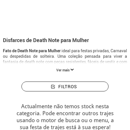
início
Disfarces
Disfarces mulher Death Note
Disfarces de Death Note para Mulher
Fato de Death Note para Mulher
ideal para festas privadas, Carnaval
ou despedidas de solteira. Uma coleção pensada para viver a
fantasia de death note com peças resistentes, fáceis de vestir e com
um acabamento muito favorecedor.
Ver mais
FILTROS
Actualmente não temos stock nesta
categoria. Pode encontrar outros trajes
usando o motor de busca ou o menu, a
sua festa de trajes está à sua espera!