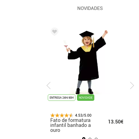
NOVIDADES
UNISSEX
ENTREGA 24H/48H
ENTREGA 3/4 DIAS
NOVIDADE
TOP DE VENDAS
4.53/5.00
4.53/5.00
Fato de formatura
Fato de Marilyn para
14.99€
13.50€
14
o
infantil banhado a
mulher
ouro