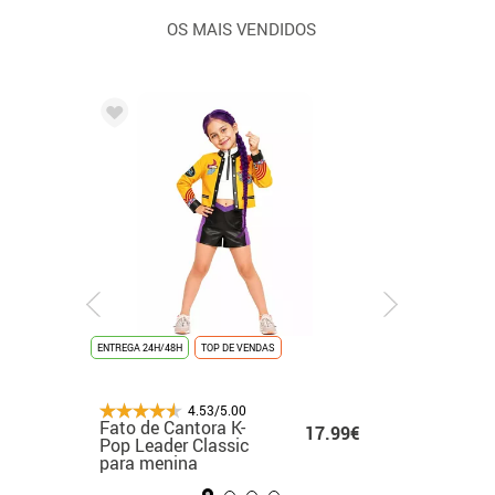
OS MAIS VENDIDOS
ENTREGA 24H/48H
ENTREGA 24H/48H
NOVIDADE
ENTREGA 24H/48H
TOP DE VENDAS
ÚLTIMAS UNIDADES
ENTREGA 24H/48H
ENTREGA 24H
NOVIDAD
4.53/5.00
4.53/5.00
4.53/5.00
4.53/5.00
Fato branco de
Fato de Cantora K-
Fato de rato para
Fato de formatura
Fato de
.99€
17.99€
17.99€
48.99€
cantora de K-Pop
Pop Leader Classic
mulher
dourado para adul
medieva
para menina
para menina
menina