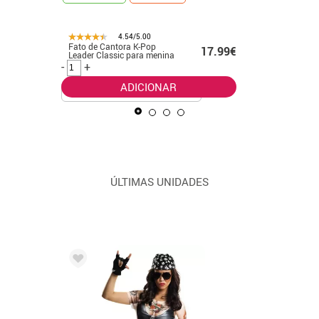
4.54/5.00
Fato de Cantora K-Pop
Fato clás
99€
17.99€
Leader Classic para menina
Pop dour
meninas
-
+
-
+
ADICIONAR
ÚLTIMAS UNIDADES