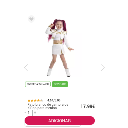
ENTREGA 24H/48H
NOVIDADE
ENTREGA 24
4.54/5.00
Fato branco de cantora de
Fato de f
.99€
17.99€
K-Pop para menina
banhado 
-
+
-
+
ADICIONAR