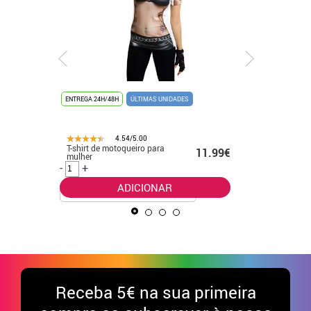
ENTREGA 24H/48H
ÚLTIMAS UNIDADES
ENTREGA 24
4.54/5.00
28.80€
T-shirt de motoqueiro para
Fato Lilo 
11.99€
mulher
Stitch pa
.00€
-
+
-
+
ADICIONAR
Receba
5€ na sua primeira