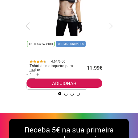
ENTREGA 24H/48H
ÚLTIMAS UNIDADES
ENTREGA 24
4.54/5.00
28.80€
T-shirt de motoqueiro para
Fato Lilo 
11.99€
mulher
Stitch pa
.00€
-
+
-
+
ADICIONAR
Receba
5€ na sua primeira