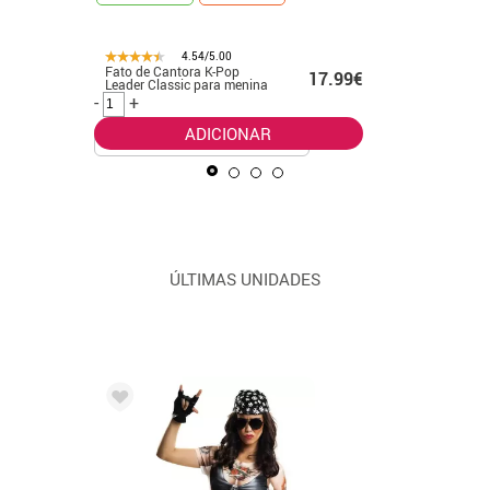
4.54/5.00
Fato de Cantora K-Pop
Fato clás
99€
17.99€
Leader Classic para menina
Pop dour
meninas
-
+
-
+
ADICIONAR
ÚLTIMAS UNIDADES