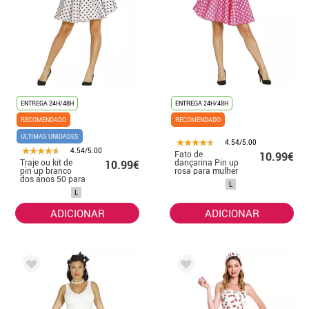
ENTREGA 24H/48H
ENTREGA 24H/48H
RECOMENDADO
RECOMENDADO
ÚLTIMAS UNIDADES
4.54/5.00
4.54/5.00
Fato de
10.99€
Traje ou kit de
dançarina Pin up
10.99€
pin up branco
rosa para mulher
dos anos 50 para
L
mulheres: saia e
L
laço
ADICIONAR
ADICIONAR