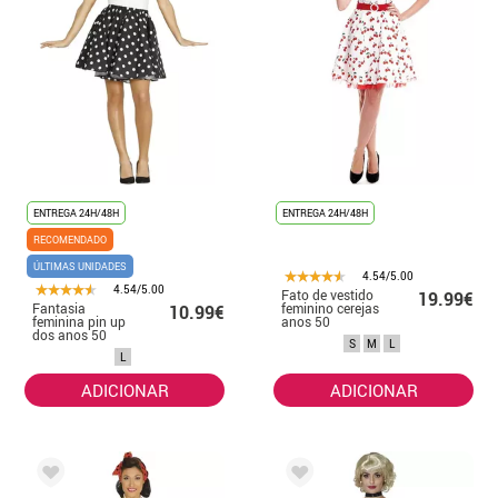
ENTREGA 24H/48H
ENTREGA 24H/48H
RECOMENDADO
ÚLTIMAS UNIDADES
4.54/5.00
4.54/5.00
Fato de vestido
19.99€
Fantasia
feminino cerejas
10.99€
feminina pin up
anos 50
dos anos 50
S
M
L
L
ADICIONAR
ADICIONAR