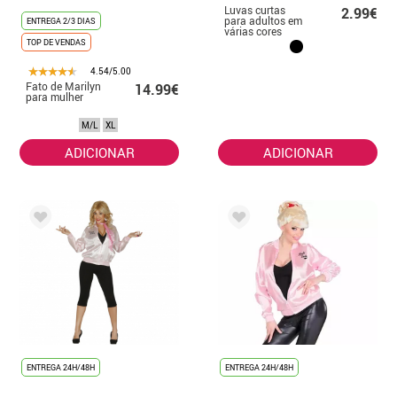
Luvas curtas
2.99€
para adultos em
ENTREGA 2/3 DIAS
várias cores
TOP DE VENDAS
4.54/5.00
Fato de Marilyn
14.99€
para mulher
M/L
XL
ADICIONAR
ADICIONAR
ENTREGA 24H/48H
ENTREGA 24H/48H