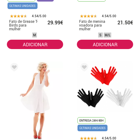
ÚLTIMAS UNIDADES
4.54/5.00
4.54/5.00
Fato de Grease T-
Fato de menina
29.99€
21.50€
Birds para
voadora para
mulher
mulher
M
S
M/L
ADICIONAR
ADICIONAR
ENTREGA 24H/48H
ÚLTIMAS UNIDADES
4.54/5.00