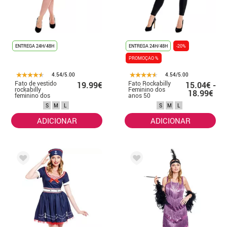
ENTREGA 24H/48H
ENTREGA 24H/48H
-20%
PROMOÇAO %
4.54/5.00
4.54/5.00
Fato de vestido
Fato Rockabilly
19.99€
15.04€ -
rockabilly
Feminino dos
18.99€
feminino dos
anos 50
anos 50
S
M
L
S
M
L
ADICIONAR
ADICIONAR