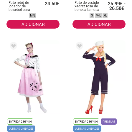
Fato retrô de
Fato de vestido
24.50€
25.99€ -
jogador de
xadrez rosa de
26.50€
beisebol para
boneca famosa
mulheres
para mulheres
M/L
S
M-L
XL
ADICIONAR
ADICIONAR
ENTREGA 24H/48H
ENTREGA 24H/48H
PREMIUM
ÚLTIMAS UNIDADES
ÚLTIMAS UNIDADES