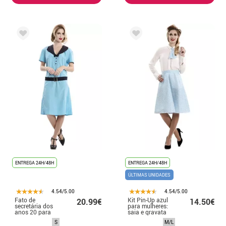
ENTREGA 24H/48H
ENTREGA 24H/48H
ÚLTIMAS UNIDADES
4.54/5.00
4.54/5.00
Fato de
Kit Pin-Up azul
20.99€
14.50€
secretária dos
para mulheres:
anos 20 para
saia e gravata
mulher
S
M/L