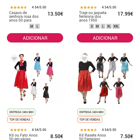
4.54/5.00
4.54/5.00
Casaco de
Traje ou jaqueta
13.50€
17.99€
senhora rosa dos
feminina dos
anos 50 para
anos 1950
mulher
M
L
S
M
L
XL
XXL
ADICIONAR
ADICIONAR
ENTREGA 24H/48H
ENTREGA 24H/48H
TOP DE VENDAS
TOP DE VENDAS
4.54/5.00
4.54/5.00
Kit ou Fato Anos
Kit Rasete Anos
8.50€
7.50€
50 em várias
50 Feminino: