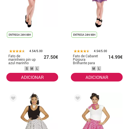
ENTREGA 24H/48H
ENTREGA 24H/48H
4.54/5.00
4.54/5.00
Fato de
Fato de Cabaret
27.50€
14.99€
marinheiro pin up
Púrpura
azul marinho
Brilhante para
para mulher
mulher
S
M
L
M
L
ADICIONAR
ADICIONAR