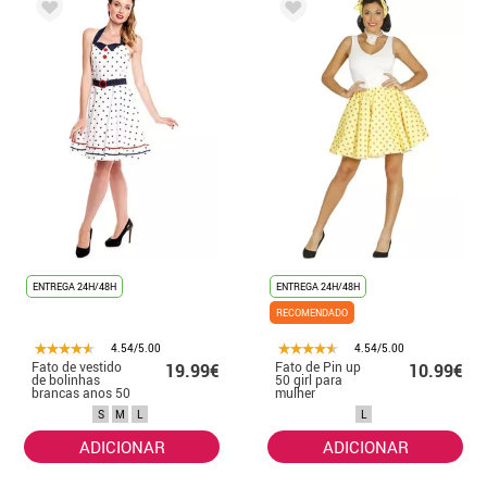
ENTREGA 24H/48H
ENTREGA 24H/48H
RECOMENDADO
4.54/5.00
4.54/5.00
Fato de vestido
Fato de Pin up
19.99€
10.99€
de bolinhas
50 girl para
brancas anos 50
mulher
feminino
S
M
L
L
ADICIONAR
ADICIONAR