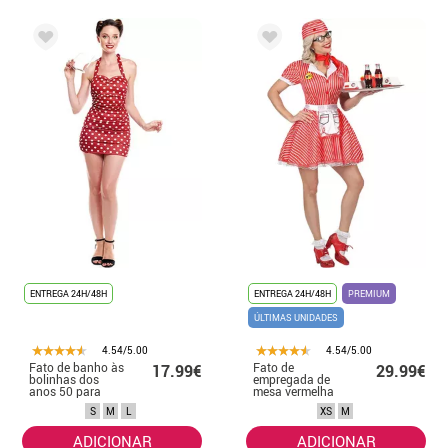
ENTREGA 24H/48H
ENTREGA 24H/48H
PREMIUM
ÚLTIMAS UNIDADES
4.54/5.00
4.54/5.00
Fato de banho às
Fato de
17.99€
29.99€
bolinhas dos
empregada de
anos 50 para
mesa vermelha
mulher
dos anos 50 para
S
M
L
XS
M
mulher
ADICIONAR
ADICIONAR