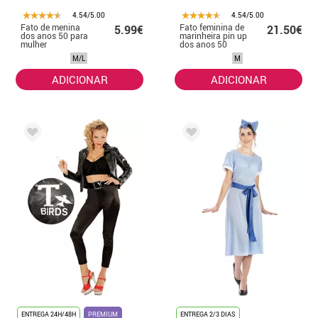
4.54/5.00
4.54/5.00
Fato de menina
Fato feminina de
5.99€
21.50€
dos anos 50 para
marinheira pin up
mulher
dos anos 50
M/L
M
ADICIONAR
ADICIONAR
ENTREGA 24H/48H
PREMIUM
ENTREGA 2/3 DIAS