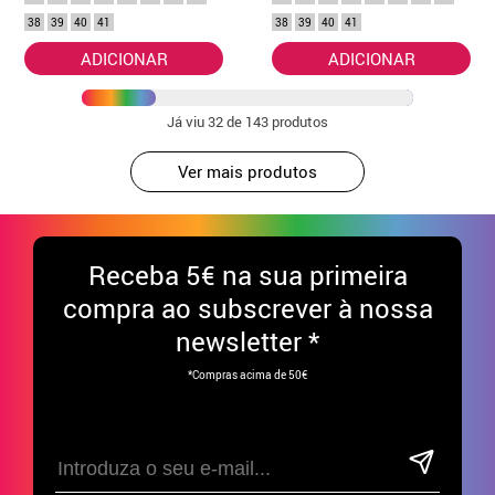
38
39
40
41
38
39
40
41
ADICIONAR
ADICIONAR
Já viu
32
de 143 produtos
Ver mais produtos
Receba
5€ na sua primeira
compra ao subscrever à nossa
newsletter *
*Compras acima de 50€