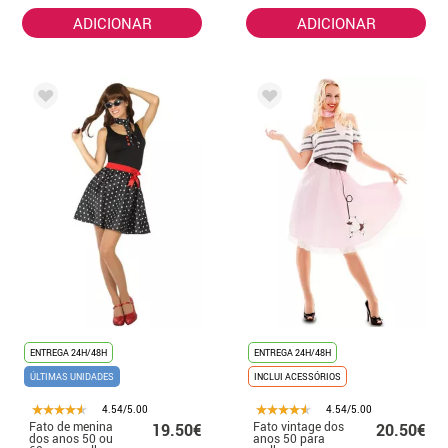
ADICIONAR
ADICIONAR
ENTREGA 24H/48H
ENTREGA 24H/48H
ÚLTIMAS UNIDADES
INCLUI ACESSÓRIOS
4.54/5.00
4.54/5.00
Fato de menina
Fato vintage dos
19.50€
20.50€
dos anos 50 ou
anos 50 para