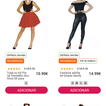
ENTREGA 24H/48H
ENTREGA 24H/48H
RECOMENDADO
RECOMENDADO
TOP DE VENDAS
4.54/5.00
4.54/5.00
Traje ou Kit Pin
Fantasia adulta
10.99€
14.99€
Up Vermelho dos
de Grease Sandy
Anos 50 para
mulher: saia e
L
S
M
L
XL
laço
ADICIONAR
ADICIONAR