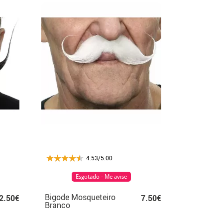
4.53/5.00
Esgotado - Me avise
Bigode Mosqueteiro
2.50€
7.50€
Branco