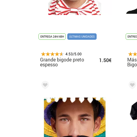
ENTREGA 24H/48H
ÚLTIMAS UNIDADES
ENTREG
4.53/5.00
Grande bigode preto
Másc
1.50€
espesso
Big