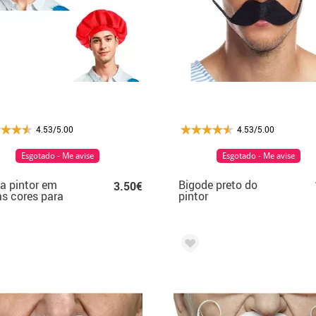
4.53/5.00
4.53/5.00
Esgotado - Me avise
Esgotado - Me avise
a pintor em
Bigode preto do
3.50€
as cores para
pintor
to