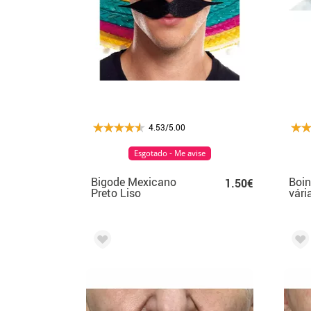
4.53/5.00
Esgotado - Me avise
Bigode Mexicano
Boin
1.50€
Preto Liso
vári
adul