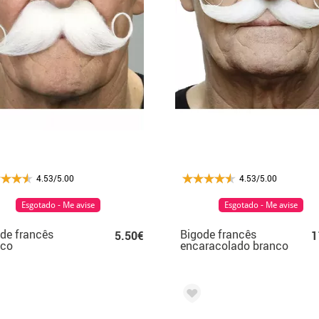
4.53/5.00
4.53/5.00
Esgotado - Me avise
Esgotado - Me avise
de francês
Bigode francês
5.50€
1
nco
encaracolado branco