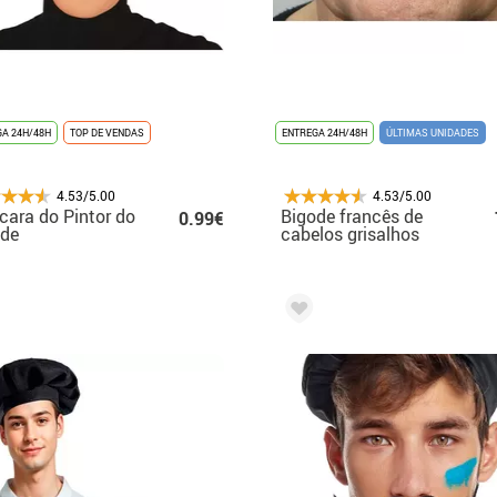
A 24H/48H
TOP DE VENDAS
ENTREGA 24H/48H
ÚLTIMAS UNIDADES
4.53/5.00
4.53/5.00
ara do Pintor do
Bigode francês de
0.99€
ode
cabelos grisalhos