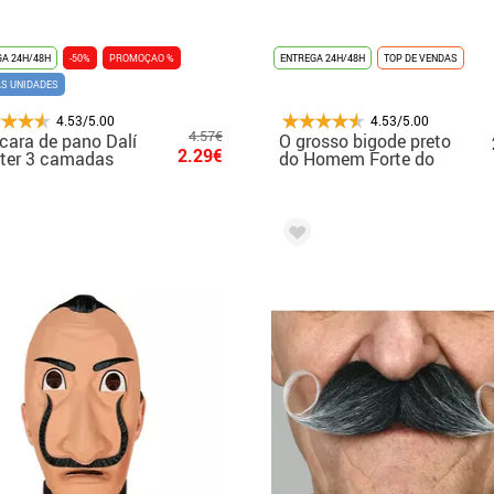
A 24H/48H
-50%
PROMOÇAO %
ENTREGA 24H/48H
TOP DE VENDAS
AS UNIDADES
4.53/5.00
4.53/5.00
4.57€
ara de pano Dalí
O grosso bigode preto
2.29€
ter 3 camadas
do Homem Forte do
 adultos
Circo