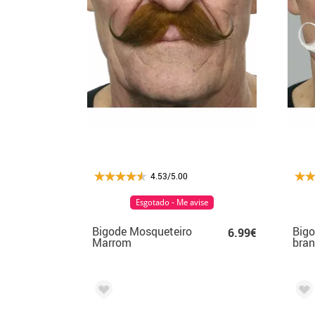
4.53/5.00
Esgotado - Me avise
Bigode Mosqueteiro
Bigo
6.99€
Marrom
bra