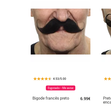
4.53/5.00
Esgotado - Me avise
Bigode francês preto
Pret
6.99€
enca