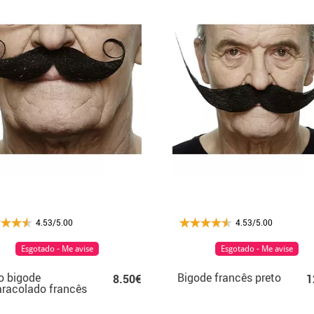
4.53/5.00
4.53/5.00
Esgotado - Me avise
Esgotado - Me avise
o bigode
Bigode francês preto
8.50€
1
racolado francês