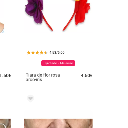
4.53/5.00
Esgotado - Me avise
Tiara de flor rosa
1.50€
4.50€
arco-íris