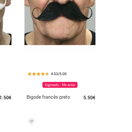
4.53/5.00
Esgotado - Me avise
Bigode francês preto
1.50€
5.50€