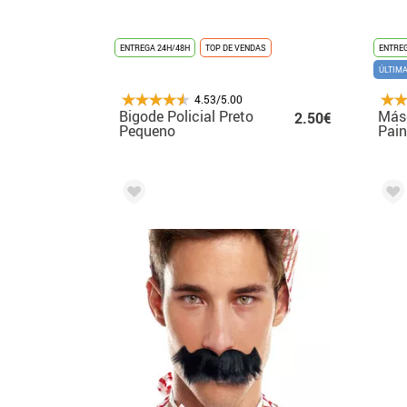
ENTREGA 24H/48H
TOP DE VENDAS
ENTREG
ÚLTIM
4.53/5.00
Bigode Policial Preto
Másc
2.50€
Pequeno
Pain
para