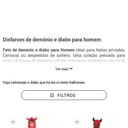
início
Disfarces
Disfarces de demónio e diabo para homem
Disfarces de demónio e diabo para homem
Fato de demónio e diabo para Homem
ideal para festas privadas,
Carnaval ou despedidas de solteiro. Uma coleção pensada para
viver a fantasia de demónio e diabo com peças resistentes, fáceis de
vestir e com um acabamento muito realista.
Ver mais
Faça sobressair o diabo que há em si neste Halloween
FILTROS