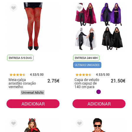
ENTREGA 5/6 DIAS
ENTREGA 24H/48H
ÚLTIMAS UNIDADES
4.53/5.00
4.53/5.00
Meia-calça
Capa de veludo
2.75€
21.50€
arrastão coração
com capuz de
vermelho
140 cm para
adultos em
Universal Adulto
várias cores
ADICIONAR
ADICIONAR