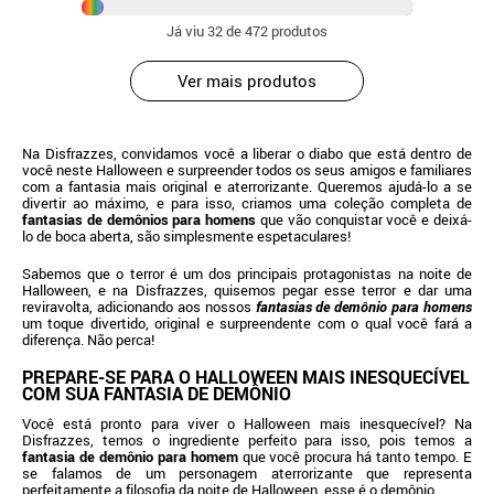
Já viu
32
de 472 produtos
Ver mais produtos
Na Disfrazzes, convidamos você a liberar o diabo que está dentro de
você neste Halloween e surpreender todos os seus amigos e familiares
com a fantasia mais original e aterrorizante. Queremos ajudá-lo a se
divertir ao máximo, e para isso, criamos uma coleção completa de
fantasias de demônios para homens
que vão conquistar você e deixá-
lo de boca aberta, são simplesmente espetaculares!
Sabemos que o terror é um dos principais protagonistas na noite de
Halloween, e na Disfrazzes, quisemos pegar esse terror e dar uma
reviravolta, adicionando aos nossos
fantasias de demônio para homens
um toque divertido, original e surpreendente com o qual você fará a
diferença. Não perca!
PREPARE-SE PARA O HALLOWEEN MAIS INESQUECÍVEL
COM SUA FANTASIA DE DEMÔNIO
Você está pronto para viver o Halloween mais inesquecível? Na
Disfrazzes, temos o ingrediente perfeito para isso, pois temos a
fantasia de demônio para homem
que você procura há tanto tempo. E
se falamos de um personagem aterrorizante que representa
perfeitamente a filosofia da noite de Halloween, esse é o demônio.