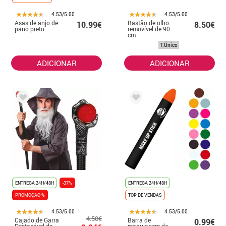
4.53/5.00
4.53/5.00
Asas de anjo de
Bastão de olho
10.99€
8.50€
pano preto
removível de 90
cm
T.Único
ADICIONAR
ADICIONAR
ENTREGA 24H/48H
-37%
ENTREGA 24H/48H
PROMOÇAO %
TOP DE VENDAS
4.53/5.00
4.53/5.00
4.50€
Cajado de Garra
Barra de
0.99€
Destacável de
maquiagem de