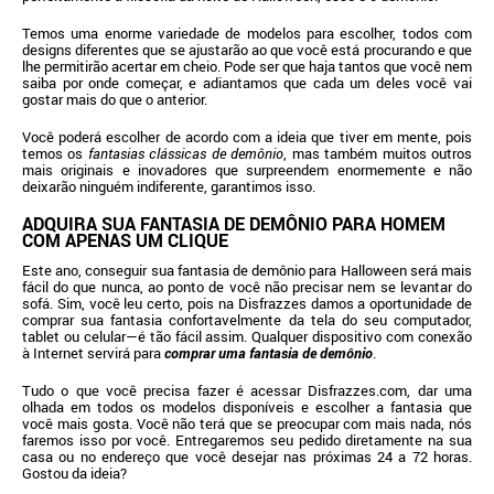
Temos uma enorme variedade de modelos para escolher, todos com
designs diferentes que se ajustarão ao que você está procurando e que
lhe permitirão acertar em cheio. Pode ser que haja tantos que você nem
saiba por onde começar, e adiantamos que cada um deles você vai
gostar mais do que o anterior.
Você poderá escolher de acordo com a ideia que tiver em mente, pois
temos os
fantasias clássicas de demônio
, mas também muitos outros
mais originais e inovadores que surpreendem enormemente e não
deixarão ninguém indiferente, garantimos isso.
ADQUIRA SUA FANTASIA DE DEMÔNIO PARA HOMEM
COM APENAS UM CLIQUE
Este ano, conseguir sua fantasia de demônio para Halloween será mais
fácil do que nunca, ao ponto de você não precisar nem se levantar do
sofá. Sim, você leu certo, pois na Disfrazzes damos a oportunidade de
comprar sua fantasia confortavelmente da tela do seu computador,
tablet ou celular—é tão fácil assim. Qualquer dispositivo com conexão
à Internet servirá para
comprar uma fantasia de demônio
.
Tudo o que você precisa fazer é acessar Disfrazzes.com, dar uma
olhada em todos os modelos disponíveis e escolher a fantasia que
você mais gosta. Você não terá que se preocupar com mais nada, nós
faremos isso por você. Entregaremos seu pedido diretamente na sua
casa ou no endereço que você desejar nas próximas 24 a 72 horas.
Gostou da ideia?