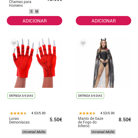
Chamas para
Homens
S
M
ADICIONAR
ADICIONAR
ENTREGA 5/6 DIAS
ENTREGA 5/6 DIAS
4.53/5.00
4.53/5.00
Luvas
Manto de Gaze
5.50€
8.50€
Demoníacas
de Fogo do
Inferno
Universal Adulto
Universal Adulto