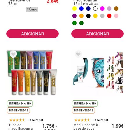
2.84€
78cm
15 ml em várias
cores
T.Único
ADICIONAR
ADICIONAR
ENTREGA 24H/48H
ENTREGA 24H/48H
TOP DE VENDAS
TOP DE VENDAS
4.53/5.00
4.53/5.00
Tubo de
Maquilhagem à
1.75€ -
1.99€
maquilhagem à
base de água