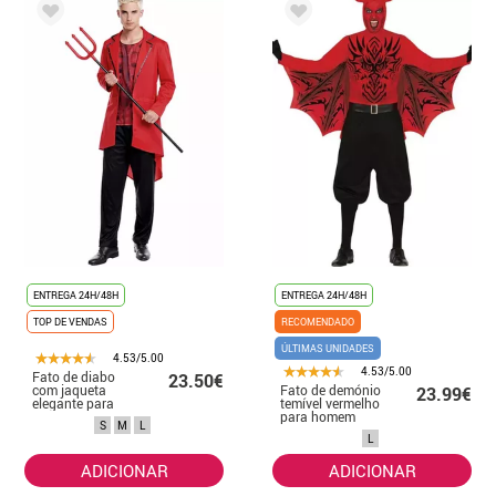
ENTREGA 24H/48H
ENTREGA 24H/48H
TOP DE VENDAS
RECOMENDADO
ÚLTIMAS UNIDADES
4.53/5.00
4.53/5.00
Fato de diabo
23.50€
com jaqueta
Fato de demónio
23.99€
elegante para
temível vermelho
homem
para homem
S
M
L
L
ADICIONAR
ADICIONAR