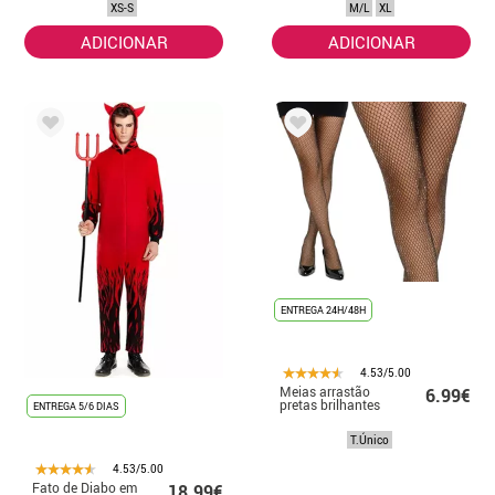
XS-S
M/L
XL
ADICIONAR
ADICIONAR
ENTREGA 24H/48H
4.53/5.00
Meias arrastão
6.99€
pretas brilhantes
ENTREGA 5/6 DIAS
T.Único
4.53/5.00
Fato de Diabo em
18.99€