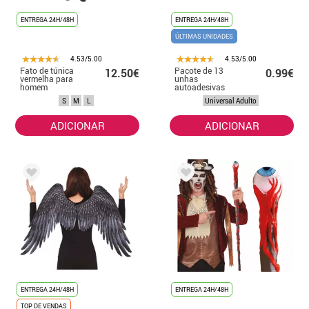
ENTREGA 24H/48H
ENTREGA 24H/48H
ÚLTIMAS UNIDADES
4.53/5.00
4.53/5.00
Fato de túnica
Pacote de 13
12.50€
0.99€
vermelha para
unhas
homem
autoadesivas
com efeito metal
S
M
L
Universal Adulto
vermelho
ADICIONAR
ADICIONAR
ENTREGA 24H/48H
ENTREGA 24H/48H
TOP DE VENDAS