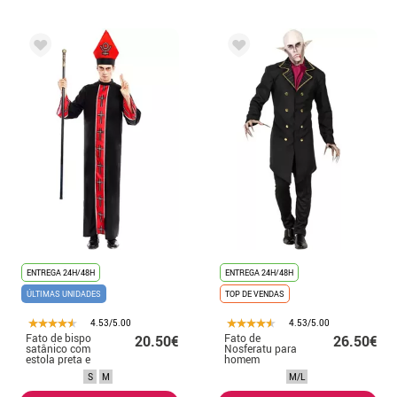
ENTREGA 24H/48H
ENTREGA 24H/48H
ÚLTIMAS UNIDADES
TOP DE VENDAS
4.53/5.00
4.53/5.00
Fato de bispo
Fato de
20.50€
26.50€
satânico com
Nosferatu para
estola preta e
homem
vermelha para
S
M
M/L
homem