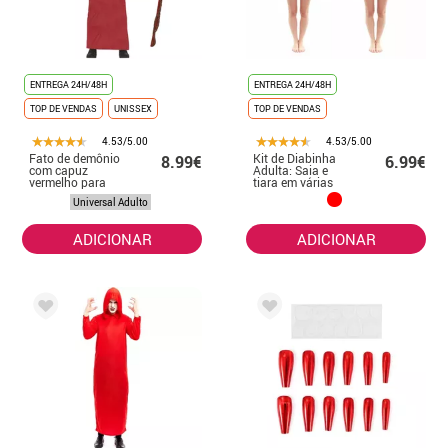
ENTREGA 24H/48H
ENTREGA 24H/48H
TOP DE VENDAS
UNISSEX
TOP DE VENDAS
4.53/5.00
4.53/5.00
Fato de demônio
Kit de Diabinha
8.99€
6.99€
com capuz
Adulta: Saia e
vermelho para
tiara em várias
adulto
cores
Universal Adulto
ADICIONAR
ADICIONAR