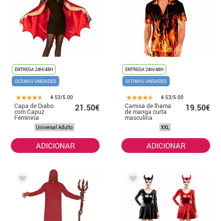
ENTREGA 24H/48H
ENTREGA 24H/48H
ÚLTIMAS UNIDADES
ÚLTIMAS UNIDADES
4.53/5.00
4.53/5.00
Capa de Diabo
Camisa de lhama
21.50€
19.50€
com Capuz
de manga curta
Feminina
masculina
Universal Adulto
XXL
ADICIONAR
ADICIONAR