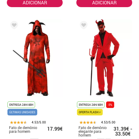
ADICIONAR
ADICIONAR
ENTREGA 24H/48H
ENTREGA 24H/48H
-5%
ÚLTIMAS UNIDADES
OFERTA FLASH ⚡
4.53/5.00
4.53/5.00
Fato de demônio
Fato de demônio
17.99€
31.39€ -
para homem
elegante para
33.50€
homem