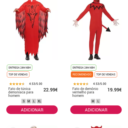
ENTREGA 24H/48H
ENTREGA 24H/48H
TOP DE VENDAS
RECOMENDADO
TOP DE VENDAS
4.53/5.00
4.53/5.00
Fato de túnica
Fato de demônio
22.99€
19.99€
demoníaca para
vermelho para
homem
homem
S
M
L
XL
M
L
ADICIONAR
ADICIONAR