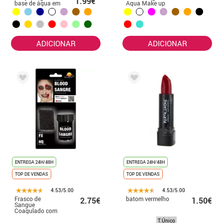
1.99€
base de água em
Aqua Make up
várias cores 20
em várias cores
ml
ADICIONAR
ADICIONAR
ENTREGA 24H/48H
ENTREGA 24H/48H
TOP DE VENDAS
TOP DE VENDAS
4.53/5.00
4.53/5.00
Frasco de
batom vermelho
2.75€
1.50€
Sangue
Coagulado com
Esponja 15 G
T.Único