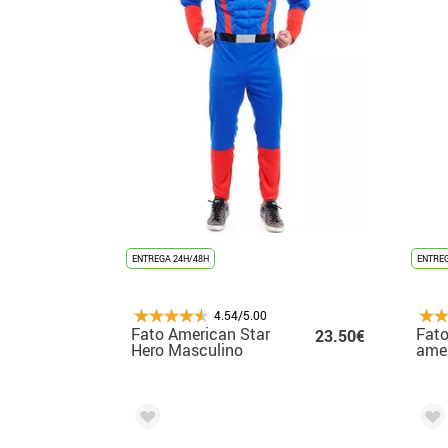
ENTREGA 24H/48H
ENTREG
4.54/5.00
Fato American Star
Fato
23.50€
Hero Masculino
amer
ho