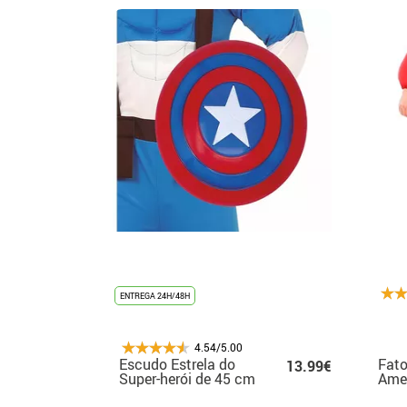
ENTREGA 24H/48H
4.54/5.00
Escudo Estrela do
Fato
13.99€
Super-herói de 45 cm
Ame
insu