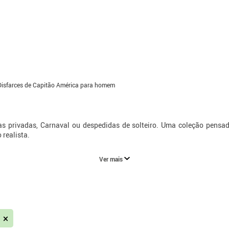
Disfarces de Capitão América para homem
as privadas, Carnaval ou despedidas de solteiro. Uma coleção pensa
 realista.
Ver mais
a