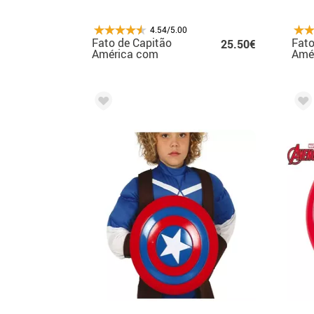
4.54/5.00
Fato de Capitão
Fato
25.50€
América com
Amé
Máscara para
Ving
Homem
ho