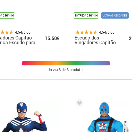
A 24H/48H
ENTREGA 24H/48H
ÚLTIMAS UNIDADES
4.54/5.00
4.54/5.00
adores Capitão
Escudo dos
15.50€
2
ica Escudo para
Vingadores Capitão
nças
América 62 cm para
adultos
Já viu
8
de 8 produtos