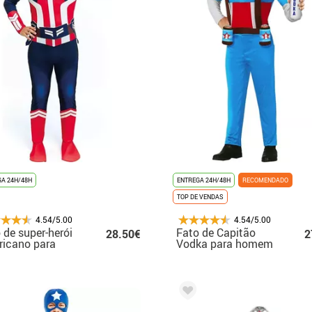
A 24H/48H
ENTREGA 24H/48H
RECOMENDADO
TOP DE VENDAS
4.54/5.00
4.54/5.00
 de super-herói
Fato de Capitão
28.50€
2
icano para
Vodka para homem
mem