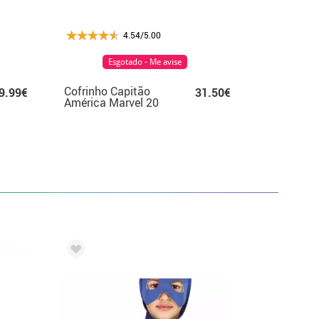
4.54/5.00
Esgotado - Me avise
Cofrinho Capitão
9.99€
31.50€
América Marvel 20
cm