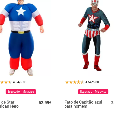
4.54/5.00
4.54/5.00
Esgotado - Me avise
Esgotado - Me avise
 de Star
Fato de Capitão azul
52.99€
2
rican Hero
para homem
flável para adulto