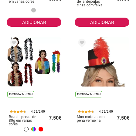
em várias cores
de lantejoulas
cinza com faixa
preta
ADICIONAR
ADICIONAR
ENTREGA 24H/48H
ENTREGA 24H/48H
4.53/5.00
4.53/5.00
Boa de penas de
Mini cartola com
7.50€
7.50€
80g em várias
pena vermelha
cores