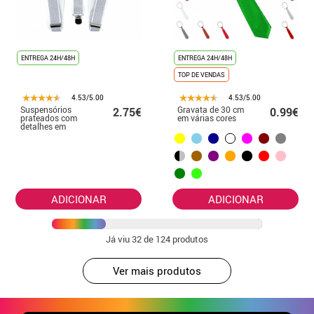
ENTREGA 24H/48H
ENTREGA 24H/48H
TOP DE VENDAS
4.53/5.00
4.53/5.00
Suspensórios
Gravata de 30 cm
2.75€
0.99€
prateados com
em várias cores
detalhes em
preto e branco
ADICIONAR
ADICIONAR
Já viu
32
de 124 produtos
Ver mais produtos