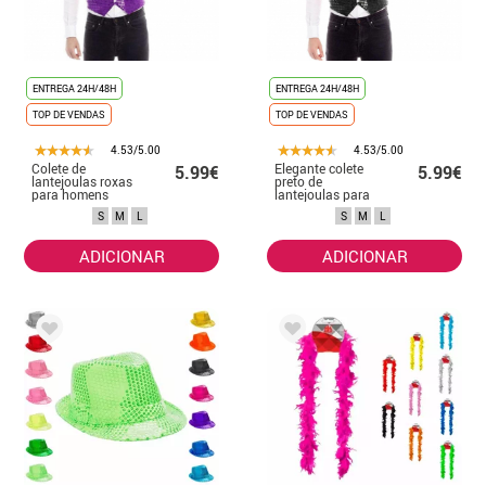
ENTREGA 24H/48H
ENTREGA 24H/48H
TOP DE VENDAS
TOP DE VENDAS
4.53/5.00
4.53/5.00
Colete de
Elegante colete
5.99€
5.99€
lantejoulas roxas
preto de
para homens
lantejoulas para
homem
S
M
L
S
M
L
ADICIONAR
ADICIONAR