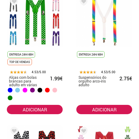
ENTREGA 24H/48H
ENTREGA 24H/48H
TOP DE VENDAS
4.53/5.00
4.53/5.00
Alças com bolas
Suspensórios do
1.99€
2.75€
brancas para
orgulho arco-íris
adulto em várias
adulto
cores
ADICIONAR
ADICIONAR