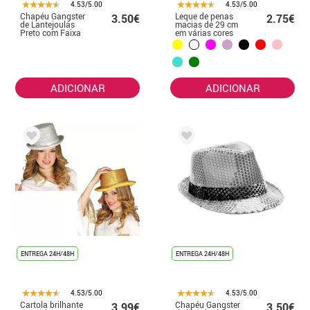
4.53/5.00
4.53/5.00
Chapéu Gangster
Leque de penas
3.50€
2.75€
de Lantejoulas
macias de 29 cm
Preto com Faixa
em várias cores
Branca
ADICIONAR
ADICIONAR
ENTREGA 24H/48H
ENTREGA 24H/48H
4.53/5.00
4.53/5.00
Cartola brilhante
Chapéu Gangster
3.99€
3.50€