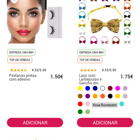
ENTREGA 24H/48H
ENTREGA 24H/48H
TOP DE VENDAS
TOP DE VENDAS
4.53/5.00
4.53/5.00
Pestanas pretas
Laço com
1.50€
1.75€
com adesivo
Lantejoulas e
Gancho em
várias cores
Rosa fluorescent
ADICIONAR
ADICIONAR