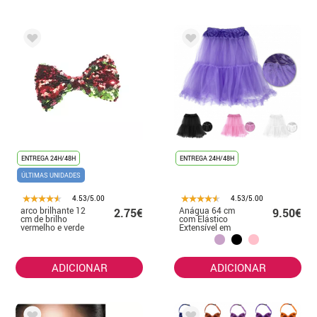
ENTREGA 24H/48H
ENTREGA 24H/48H
ÚLTIMAS UNIDADES
4.53/5.00
4.53/5.00
arco brilhante 12
Anágua 64 cm
2.75€
9.50€
cm de brilho
com Elástico
vermelho e verde
Extensível em
várias cores
ADICIONAR
ADICIONAR