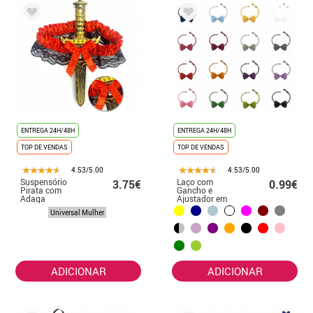
ENTREGA 24H/48H
ENTREGA 24H/48H
TOP DE VENDAS
TOP DE VENDAS
4.53/5.00
4.53/5.00
Suspensório
Laço com
3.75€
0.99€
Pirata com
Gancho e
Adaga
Ajustador em
várias cores
Universal Mulher
ADICIONAR
ADICIONAR