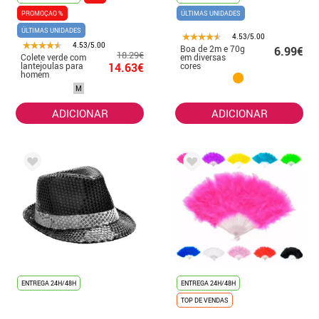
PROMOÇAO %
ÚLTIMAS UNIDADES
ÚLTIMAS UNIDADES
4.53/5.00
4.53/5.00
Boa de 2m e 70g
6.99€
18.29€
Colete verde com
em diversas
lantejoulas para
14.63€
cores
homem
M
ADICIONAR
ADICIONAR
ENTREGA 24H/48H
ENTREGA 24H/48H
TOP DE VENDAS