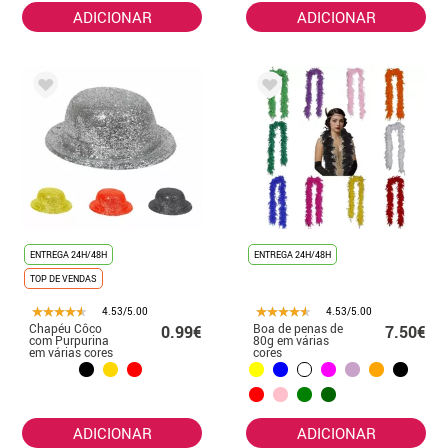
ADICIONAR
ADICIONAR
ENTREGA 24H/48H
ENTREGA 24H/48H
TOP DE VENDAS
4.53/5.00
4.53/5.00
Chapéu Côco
Boa de penas de
0.99€
7.50€
com Purpurina
80g em várias
em várias cores
cores
ADICIONAR
ADICIONAR