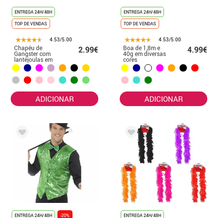
ENTREGA 24H/48H
ENTREGA 24H/48H
TOP DE VENDAS
TOP DE VENDAS
4.53/5.00
4.53/5.00
Chapéu de
Boa de 1,8m e
2.99€
4.99€
Gangster com
40g em diversas
lantejoulas em
cores
várias cores
ADICIONAR
ADICIONAR
ENTREGA 24H/48H
-20%
ENTREGA 24H/48H