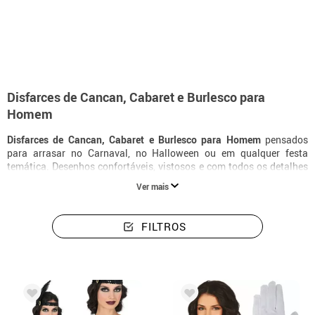
início
Disfarces
Disfarces de Cancan, Cabaret e Burlesco para homem
Disfarces de Cancan, Cabaret e Burlesco para
Homem
Disfarces de Cancan, Cabaret e Burlesco para Homem
pensados
para arrasar no Carnaval, no Halloween ou em qualquer festa
temática. Desenhos confortáveis, vistosos e com todos os detalhes
para te transformares na tua personagem favorita.
Ver mais
FILTROS