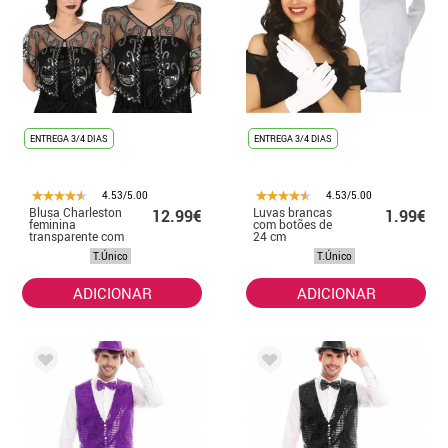
ENTREGA 3/4 DIAS
ENTREGA 3/4 DIAS
4.53/5.00
4.53/5.00
Blusa Charleston
Luvas brancas
12.99€
1.99€
feminina
com botões de
transparente com
24 cm
lantejoulas
T.Único
T.Único
ADICIONAR
ADICIONAR