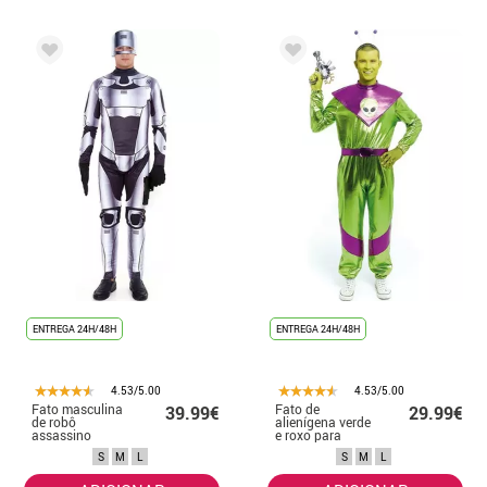
ENTREGA 24H/48H
ENTREGA 24H/48H
4.53/5.00
4.53/5.00
Fato masculina
Fato de
39.99€
29.99€
de robô
alienígena verde
assassino
e roxo para
prateado
homem
S
M
L
S
M
L