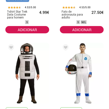
4.53/5.00
4.53/5.00
T-shirt Star Trek
Fato de
4.99€
27.50€
Data Costume
astronauta para
para homem
adulto
S
S
M/L
ADICIONAR
ADICIONAR