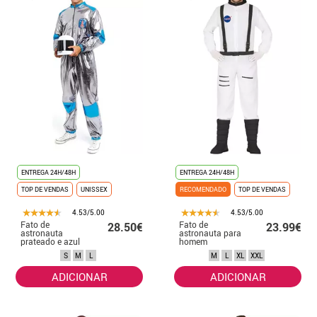
ENTREGA 24H/48H
ENTREGA 24H/48H
TOP DE VENDAS
UNISSEX
RECOMENDADO
TOP DE VENDAS
4.53/5.00
4.53/5.00
Fato de
Fato de
28.50€
23.99€
astronauta
astronauta para
prateado e azul
homem
para adulto
S
M
L
M
L
XL
XXL
ADICIONAR
ADICIONAR