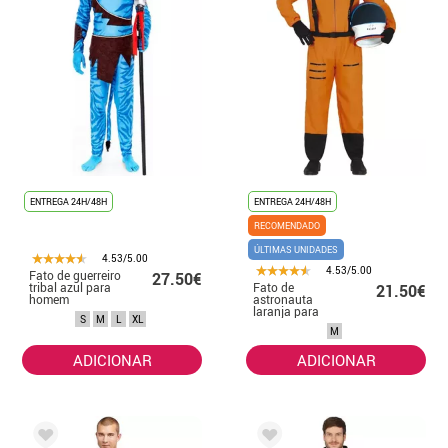
ENTREGA 24H/48H
ENTREGA 24H/48H
RECOMENDADO
ÚLTIMAS UNIDADES
4.53/5.00
4.53/5.00
Fato de guerreiro
27.50€
tribal azul para
Fato de
21.50€
homem
astronauta
laranja para
S
M
L
XL
homem
M
ADICIONAR
ADICIONAR