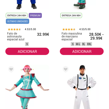
ENTREGA 24H/48H
PREMIUM
ENTREGA 24H/48H
ÚLTIMAS UNIDADES
4.53/5.00
4.53/5.00
Fato de
Fato masculina
32.99€
28.50€ -
astronauta
de marciano
29.99€
espacial azul
espacial
para homem
S
S
M-L
XL
XXL
ADICIONAR
ADICIONAR