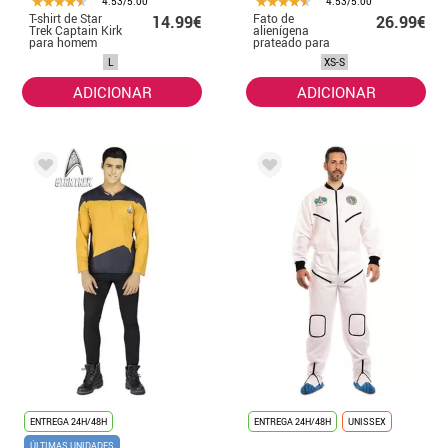
4.53/5.00
4.53/5.00
T-shirt de Star
Fato de
14.99€
26.99€
Trek Captain Kirk
alienígena
para homem
prateado para
homem
L
XS-S
ADICIONAR
ADICIONAR
ENTREGA 24H/48H
ENTREGA 24H/48H
UNISSEX
ÚLTIMAS UNIDADES