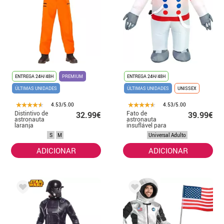
ENTREGA 24H/48H
PREMIUM
ENTREGA 24H/48H
ÚLTIMAS UNIDADES
ÚLTIMAS UNIDADES
UNISSEX
4.53/5.00
4.53/5.00
Distintivo de
Fato de
32.99€
39.99€
astronauta
astronauta
laranja
insuflável para
masculino
adulto
S
M
Universal Adulto
ADICIONAR
ADICIONAR