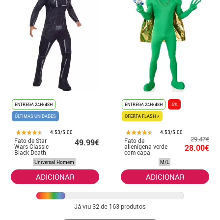
ENTREGA 24H/48H
ENTREGA 24H/48H
-5%
ÚLTIMAS UNIDADES
OFERTA FLASH ⚡
4.53/5.00
4.53/5.00
29.47€
Fato de Star
Fato de
49.99€
Wars Classic
alienígena verde
28.00€
Black Death
com capa
Trooper para
dourada para
Universal Homem
M/L
homem
homem
ADICIONAR
ADICIONAR
Já viu
32
de 163 produtos