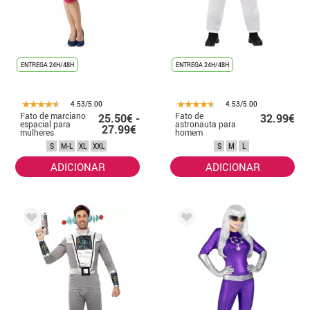
ENTREGA 24H/48H
ENTREGA 24H/48H
4.53/5.00
4.53/5.00
Fato de marciano
Fato de
25.50€ -
32.99€
espacial para
astronauta para
27.99€
mulheres
homem
S
M-L
XL
XXL
S
M
L
ADICIONAR
ADICIONAR