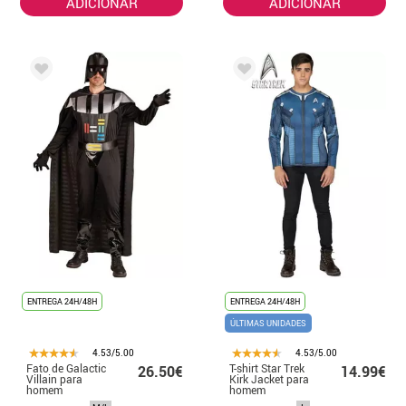
ADICIONAR
ADICIONAR
ENTREGA 24H/48H
ENTREGA 24H/48H
ÚLTIMAS UNIDADES
4.53/5.00
4.53/5.00
Fato de Galactic
T-shirt Star Trek
26.50€
14.99€
Villain para
Kirk Jacket para
homem
homem