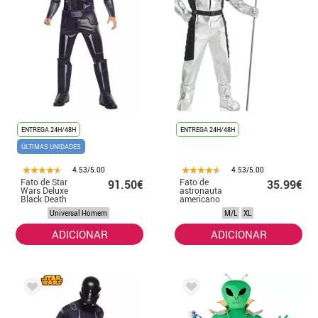
ENTREGA 24H/48H
ENTREGA 24H/48H
ÚLTIMAS UNIDADES
4.53/5.00
4.53/5.00
Fato de Star
Fato de
91.50€
35.99€
Wars Deluxe
astronauta
Black Death
americano
Trooper para
prateado para
Universal Homem
M/L
XL
homem
homem
ADICIONAR
ADICIONAR