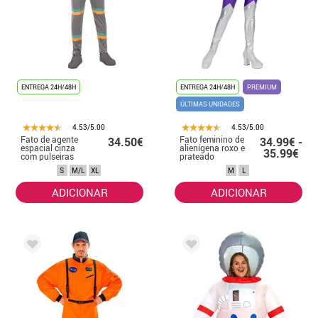
ENTREGA 24H/48H
ENTREGA 24H/48H
PREMIUM
ÚLTIMAS UNIDADES
4.53/5.00
4.53/5.00
Fato de agente
Fato feminino de
34.50€
34.99€ -
espacial cinza
alienígena roxo e
35.99€
com pulseiras
prateado
para homem
S
M/L
XL
M
L
ADICIONAR
ADICIONAR