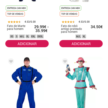
ENTREGA 24H/48H
ENTREGA 24H/48H
TOP DE VENDAS
TOP DE VENDAS
4.53/5.00
4.53/5.00
Fato de Marte
Fato de robô
29.99€ -
34.50€
para homem
antigo prateado
35.99€
para homem
XS
S
M/L
XL
XXL
XXXL
M/L
XL
ADICIONAR
ADICIONAR