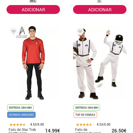
M/L
L
ADICIONAR
ADICIONAR
ENTREGA 24H/48H
ENTREGA 24H/48H
ÚLTIMAS UNIDADES
TOP DE VENDAS
4.53/5.00
4.53/5.00
Fato de Star Trek
Fato de
14.99€
26.50€
Scotty para
astronauta para