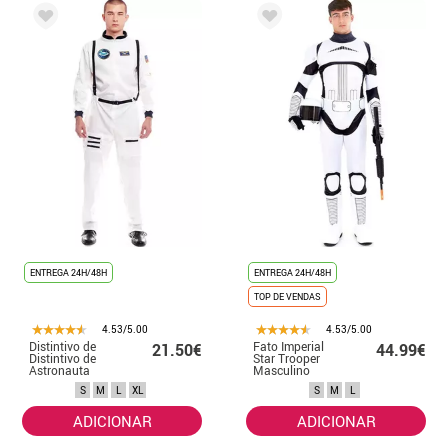
ENTREGA 24H/48H
ENTREGA 24H/48H
TOP DE VENDAS
4.53/5.00
4.53/5.00
Distintivo de
Fato Imperial
21.50€
44.99€
Distintivo de
Star Trooper
Astronauta
Masculino
Branco
S
M
L
XL
S
M
L
Masculino
ADICIONAR
ADICIONAR