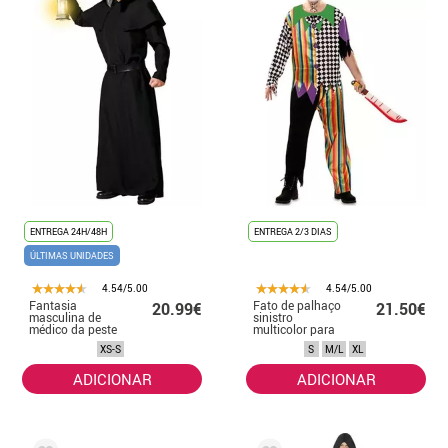
ENTREGA 24H/48H
ENTREGA 2/3 DIAS
ÚLTIMAS UNIDADES
4.54/5.00
4.54/5.00
Fantasia
Fato de palhaço
20.99€
21.50€
masculina de
sinistro
médico da peste
multicolor para
homem
XS-S
S
M/L
XL
ADICIONAR
ADICIONAR