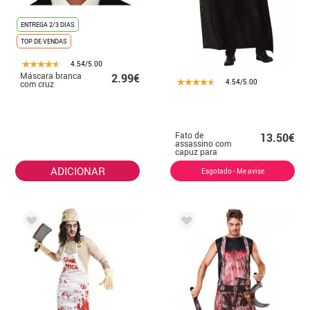
ENTREGA 2/3 DIAS
TOP DE VENDAS
4.54/5.00
Máscara branca
2.99€
4.54/5.00
com cruz
Fato de
13.50€
assassino com
capuz para
adulto
ADICIONAR
Esgotado - Me avise