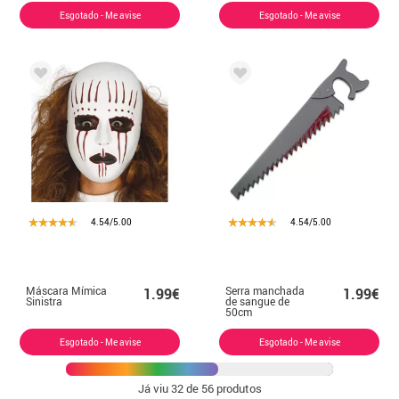
Esgotado - Me avise
Esgotado - Me avise
4.54/5.00
4.54/5.00
Máscara Mímica
Serra manchada
1.99€
1.99€
Sinistra
de sangue de
50cm
Esgotado - Me avise
Esgotado - Me avise
Já viu
32
de 56 produtos