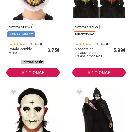
ENTREGA 24H/48H
ENTREGA 2/3 DIAS
ÚLTIMAS UNIDADES
TOP DE VENDAS
4.54/5.00
4.54/5.00
Panda Zombie
Máscara de
3.75€
5.99€
Mask
assassino com
luz em 2 modelos
variados
Universal Adulto
ADICIONAR
ADICIONAR