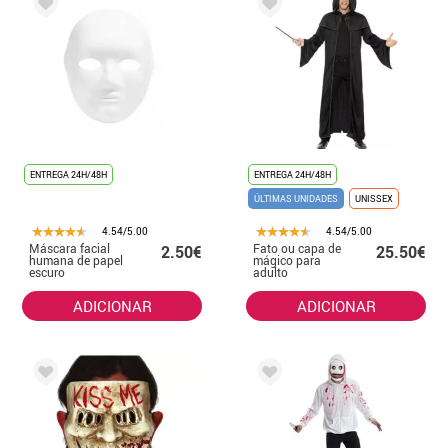
ENTREGA 24H/48H
ENTREGA 24H/48H
ÚLTIMAS UNIDADES
UNISSEX
4.54/5.00
4.54/5.00
Máscara facial
Fato ou capa de
2.50€
25.50€
humana de papel
mágico para
escuro
adulto
ADICIONAR
ADICIONAR