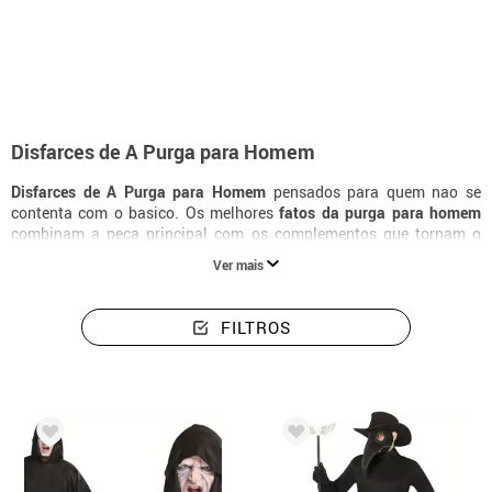
início
Fatos de Halloween
Disfarces de A Purga
Disfarces homem a purga
Disfarces de A Purga para Homem
Disfarces de A Purga para Homem
pensados para quem nao se
contenta com o basico. Os melhores
fatos da purga para homem
combinam a peca principal com os complementos que tornam o
personagem reconhecivel ao instante. Descobre toda a colecao de
Ver mais
disfarces da purga
para homem e encontra a versao perfeita para o
teu Halloween.
FILTROS