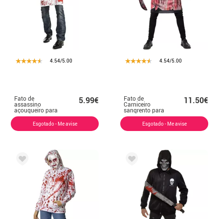
4.54/5.00
4.54/5.00
Fato de
Fato de
5.99€
11.50€
assassino
Carniceiro
açougueiro para
sangrento para
homem
homem
Esgotado - Me avise
Esgotado - Me avise