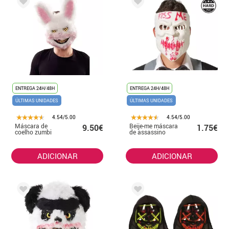
ENTREGA 24H/48H
ENTREGA 24H/48H
ÚLTIMAS UNIDADES
ÚLTIMAS UNIDADES
4.54/5.00
4.54/5.00
Máscara de
Beije-me máscara
9.50€
1.75€
coelho zumbi
de assassino
ADICIONAR
ADICIONAR