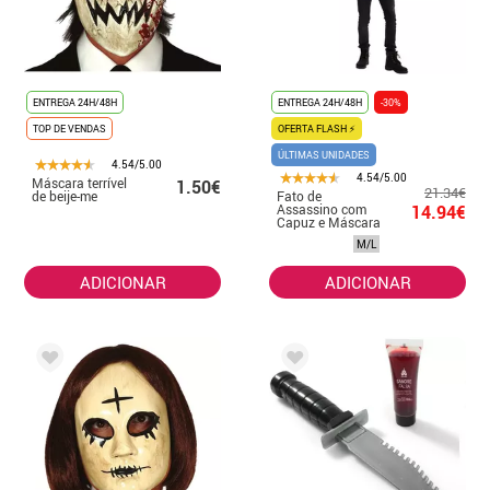
ENTREGA 24H/48H
ENTREGA 24H/48H
-30%
TOP DE VENDAS
OFERTA FLASH ⚡
ÚLTIMAS UNIDADES
4.54/5.00
4.54/5.00
Máscara terrível
1.50€
21.34€
de beije-me
Fato de
Assassino com
14.94€
Capuz e Máscara
para homem
M/L
ADICIONAR
ADICIONAR