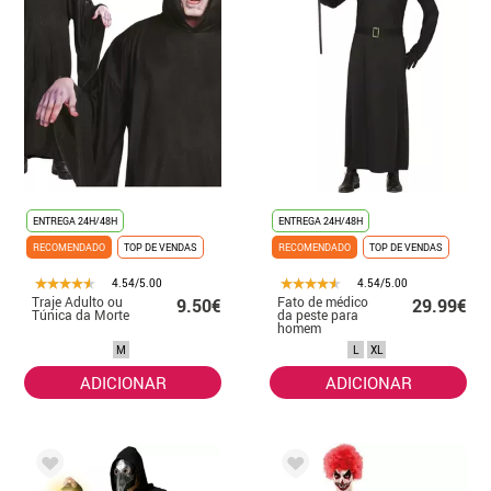
ENTREGA 24H/48H
ENTREGA 24H/48H
RECOMENDADO
TOP DE VENDAS
RECOMENDADO
TOP DE VENDAS
4.54/5.00
4.54/5.00
Traje Adulto ou
Fato de médico
9.50€
29.99€
Túnica da Morte
da peste para
homem
M
L
XL
ADICIONAR
ADICIONAR