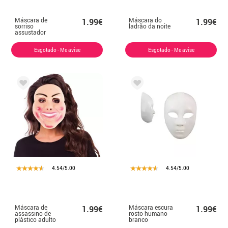
Máscara de
Máscara do
1.99€
1.99€
sorriso
ladrão da noite
assustador
Esgotado - Me avise
Esgotado - Me avise
4.54/5.00
4.54/5.00
Máscara de
Máscara escura
1.99€
1.99€
assassino de
rosto humano
plástico adulto
branco