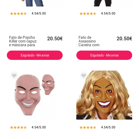
4.54/5.00
4.54/5.00
Fato de Psycho
Fato de
20.50€
20.50€
Killer com capuz
Assassino
e máscara para
Caveira com
adulto
Camisola e
Máscara para
Esgotado - Me avise
Esgotado - Me avise
adulto
4.54/5.00
4.54/5.00