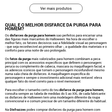
Ver mais produtos
QUAL E O MELHOR DISFARCE DA PURGA PARA
HOMEM?
Os
disfarces da purga para homem
sao perfeitos para encarnar uma
das figuras mais marcantes do Halloween. Na hora de escolher o
melhor fato, os fatores decisivos sao a fidelidade visual ao personagem
- que seja reconhecivel ao primeiro olhar -, a qualidade dos materiais e o
conforto para uma noite de uso prolongado.
Os
fatos da purga
mais valorizados para homem combinam a peca
principal com os acessorios especificos que definem o personagem:
peruca ou complemento de cabeca, mascara ou maquilhagem facial, e
os aderecos iconicos que tornam o personagem inconfundivel mesmo
numa sala cheia de disfarces. A maquilhagem especifica do
personagem e sempre o investimento adicional mais rentavel: eleva
qualquer fato do nivel correto para o nivel memoravel.
Para escolher o tamanho certo do teu
disfarce da purga para homem
,
consulta sempre as tabela de medidas do S ao XXL de cada fabricante:
os disfarces de Halloween tem uma modelagem diferente da roupa
convencional e e comum precisar de um tamanho diferente do habitual.
Na
Disfrazzes
podes comprar disfarces da purga para homem com