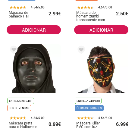
4.54/5.00
4.54/5.00
Máscara de
Máscara de
2.99€
2.50€
palhaço Ha!
homem zumbi
transparente com
sangue
ADICIONAR
ADICIONAR
ENTREGA 24H/48H
ENTREGA 24H/48H
TOP DE VENDAS
ÚLTIMAS UNIDADES
4.54/5.00
4.54/5.00
Máscara preta
Máscara Killer
0.99€
6.99€
para o Halloween
PVC com luz