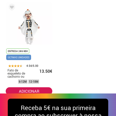
ENTREGA 24H/48H
ÚLTIMAS UNIDADES
4.54/5.00
Fato de
13.50€
esqueleto de
cachorro ou
poncho para
6-12M
12-18M
bebê
ADICIONAR
Receba
5€ na sua primeira
compra ao subscrever à nossa