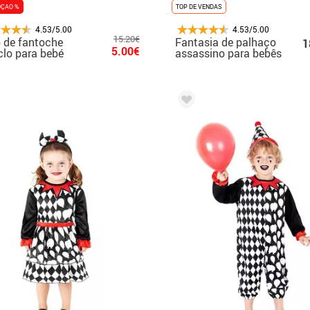
ÇAO %
TOP DE VENDAS
4.53/5.00
4.53/5.00
15.20€
 de fantoche
Fantasia de palhaço
1
5.00€
iclo para bebé
assassino para bebês