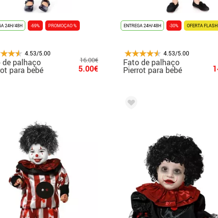
A 24H/48H
-69%
PROMOÇAO %
ENTREGA 24H/48H
-30%
OFERTA FLASH
4.53/5.00
4.53/5.00
16.00€
 de palhaço
Fato de palhaço
5.00€
1
rot para bebé
Pierrot para bebé