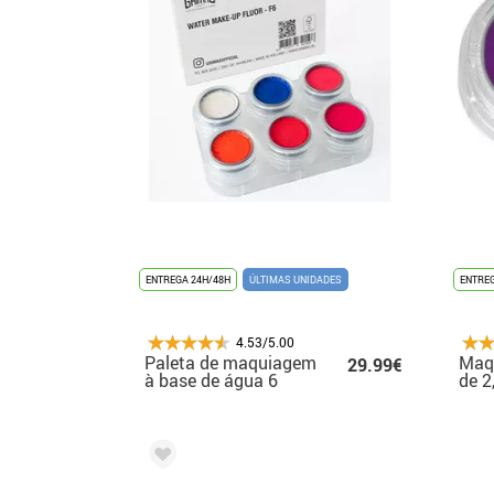
ENTREGA 24H/48H
ÚLTIMAS UNIDADES
ENTREG
4.53/5.00
Paleta de maquiagem
Maq
29.99€
à base de água 6
de 2
cores Flúor
core