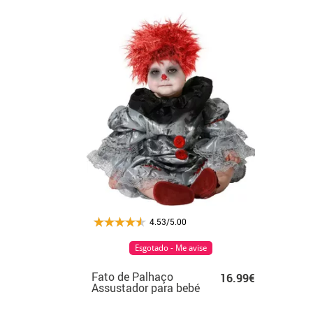
4.53/5.00
Esgotado - Me avise
Fato de Palhaço
16.99€
Assustador para bebé
e criança