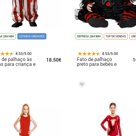
A 24H/48H
ÚLTIMAS UNIDADES
ENTREGA 24H/48H
TOP DE VENDAS
UN
4.53/5.00
4.53/5.00
 de palhaço às
Fato de palhaço
18.50€
1
as para criança e
preto para bebés e
é
crianças