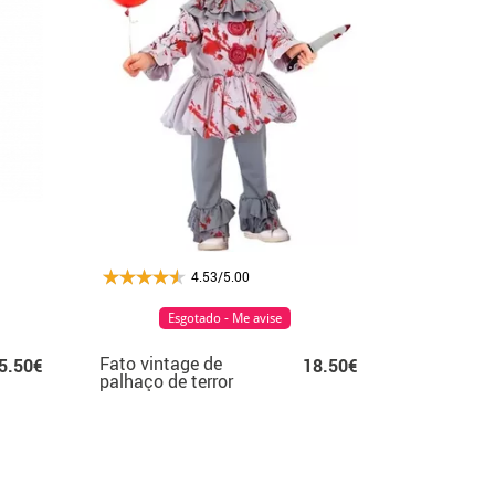
4.53/5.00
Esgotado - Me avise
Fato vintage de
5.50€
18.50€
palhaço de terror
para bebê