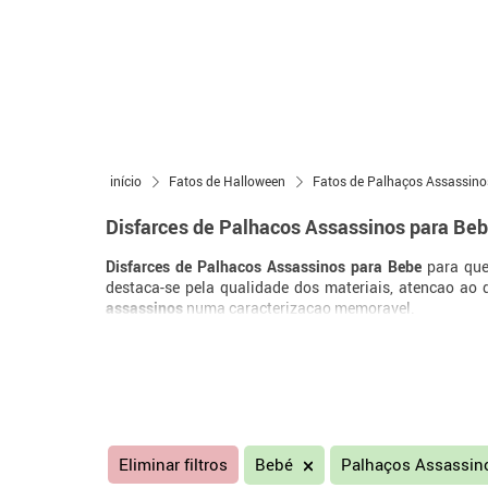
início
Fatos de Halloween
Fatos de Palhaços Assassino
Disfarces de Palhacos Assassinos para Be
Disfarces de Palhacos Assassinos para Bebe
para que
destaca-se pela qualidade dos materiais, atencao ao
assassinos
numa caracterizacao memoravel.
Eliminar filtros
Bebé
Palhaços Assassi