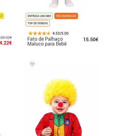
 ⚡
ENTREGA 24H/48H
RECOMENDADO
TOP DE VENDAS
4.53/5.00
20.32€
Fato de Palhaço
15.50€
4.22€
Maluco para Bebê