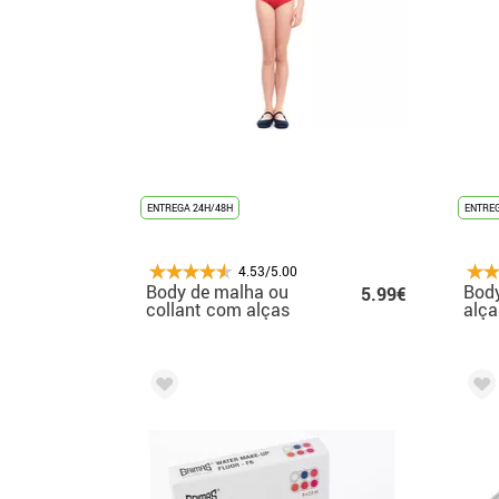
ENTREGA 24H/48H
ENTREG
4.53/5.00
Body de malha ou
Body
5.99€
collant com alças
alça
vermelhas para
verm
menina
men