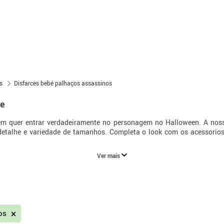
s
Disfarces bebé palhaços assassinos
be
m quer entrar verdadeiramente no personagem no Halloween. A nos
 detalhe e variedade de tamanhos. Completa o look com os acessorio
Ver mais
nos