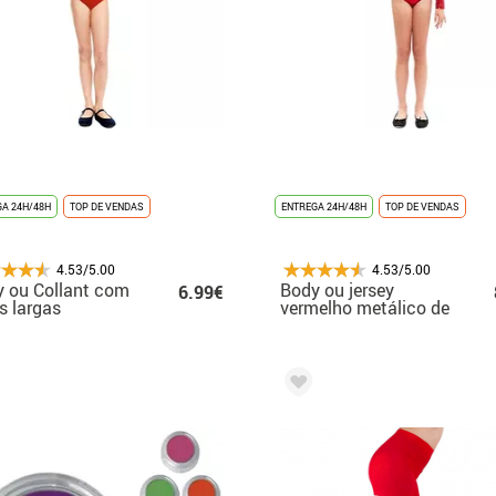
A 24H/48H
TOP DE VENDAS
ENTREGA 24H/48H
TOP DE VENDAS
4.53/5.00
4.53/5.00
 ou Collant com
Body ou jersey
6.99€
s largas
vermelho metálico de
elhas para
manga comprida
ina
para menina