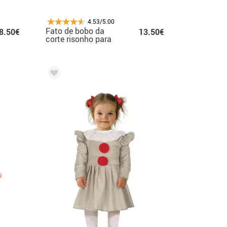
4.53/5.00
Fato de bobo da
8.50€
13.50€
corte risonho para
bebê