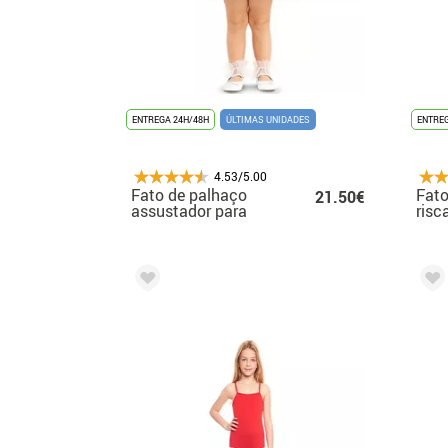
ENTREGA 24H/48H
ÚLTIMAS UNIDADES
ENTREG
4.53/5.00
Fato de palhaço
Fato
21.50€
assustador para
risc
bebês
beb