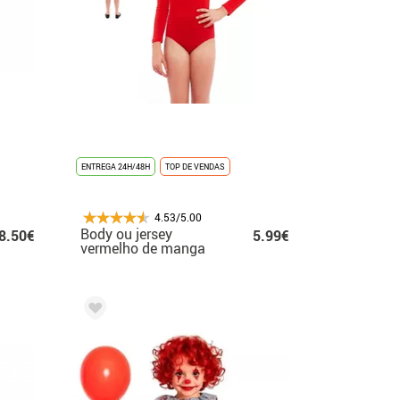
ENTREGA 24H/48H
TOP DE VENDAS
4.53/5.00
Body ou jersey
8.50€
5.99€
vermelho de manga
comprida para
menina