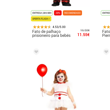
ENTREGA 24H/48H
-30%
RECOMENDADO
ENTREG
OFERTA FLASH ⚡
4.53/5.00
16.50€
Fato de palhaço
Fato
11.55€
prisioneiro para bebés
Pier