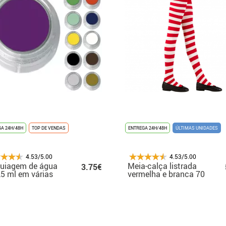
A 24H/48H
TOP DE VENDAS
ENTREGA 24H/48H
ÚLTIMAS UNIDADES
4.53/5.00
4.53/5.00
uiagem de água
Meia-calça listrada
3.75€
,5 ml em várias
vermelha e branca 70
s
Denier para meninas