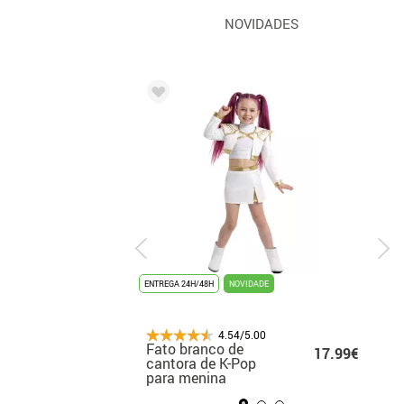
NOVIDADES
UNISSEX
ENTREGA 24H/48H
ENTREGA 2/3 DIAS
NOVIDADE
TOP DE VENDAS
4.54/5.00
4.54/5.00
Fato branco de
Fato de Marilyn para
14.99€
17.99€
14
o
cantora de K-Pop
mulher
para menina