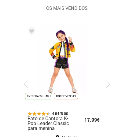
OS MAIS VENDIDOS
ENTREGA 24H/48H
ENTREGA 24H/48H
NOVIDADE
ENTREGA 24H/48H
TOP DE VENDAS
-83%
PROMOÇAO %
ENTREGA 24H/48H
ENTREGA 24H
NOVIDAD
ÚLTIMAS UNIDADES
4.54/5.00
4.54/5.00
4.54/5.00
4.54/5.00
Fato de formatura
Fato de Cantora K-
de Cowgirl Velma
Fato de formatura
28.80€
Fato cl
.99€
13.50€
17.99€
infantil banhado a
Pop Leader Classic
para menina
dourado para adul
5.00€
guerreir
ouro
para menina
dourada
menina