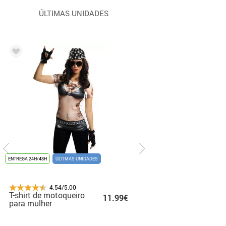
ÚLTIMAS UNIDADES
/48H
E
ENTREGA 24H/48H
UNISSEX
TOP DE VENDAS
ÚLTIMAS UNIDADES
ENTREGA 24H/48H
ENTREGA 24H/48H
NOVIDADE
ENTREGA 24H/48H
-78%
PROMOÇAO %
ÚLTIMAS
4.54/5.00
4.54/5.00
4.54/5.00
4.54/5.00
4.54/5.0
ássica de
T-shirt de motoqueiro
Fato branco de
Fato de palhaço com
Fato Lilo & Stitch
2
14.99€
29.99€
11.99€
17.99€
to
a K-Pop
para mulher
cantora de K-Pop
Tutu para menina
Deluxe Stitch par
5
 Rumi para
para menina
Bebês
s