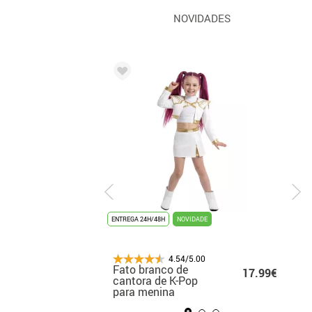
NOVIDADES
ENTREGA 24H/48H
ENTREGA 24H/48H
NOVIDADE
-78%
PROMOÇAO %
4.54/5.00
4.54/5.00
Fato branco de
Fato de palhaço com
2
13.50€
17.99€
cantora de K-Pop
Tutu para menina
5
para menina