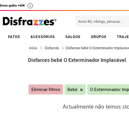
Envio grátis +60€
i
FATOS
ACESSÓRIOS
SALDOS
GRUPOS
TRAJE
início
Disfarces
Disfarces bebé O Exterminador Implacáv
Disfarces bebé O Exterminador Implacável
Eliminar filtros
Bebé
O Exterminador Im
Actualmente não temos sto