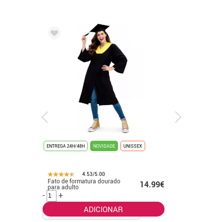
ENTREGA 24H/48H
NOVIDADE
UNISSEX
ENTREGA 24
4.53/5.00
Fato de formatura dourado
Fato de f
.99€
14.99€
para adulto
banhado 
-
+
-
+
ADICIONAR