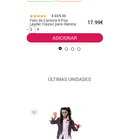
4.53/5.00
Fato de Cantora K-Pop
Fato de p
99€
17.99€
Leader Classic para menina
verde pa
-
+
-
+
ADICIONAR
ÚLTIMAS UNIDADES