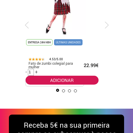
ENTREGA 24H/48H
ÚLTIMAS UNIDADES
ENTREGA 24
UNISSEX
4.53/5.00
Fato de zumbi colegial para
Fato de g
.99€
22.99€
mulher
laranja e
para cria
-
+
-
+
ADICIONAR
Receba
5€ na sua primeira