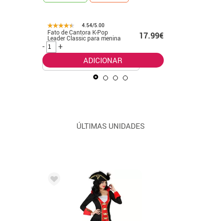
4.54/5.00
Fato de Cantora K-Pop
Fato clás
99€
17.99€
Leader Classic para menina
Pop dour
meninas
-
+
-
+
ADICIONAR
ÚLTIMAS UNIDADES