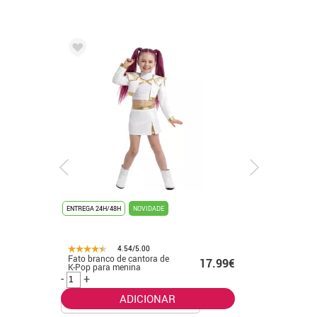
ENTREGA 24H/48H
NOVIDADE
ENTREGA 24
4.54/5.00
Fato branco de cantora de
Fato de f
.99€
17.99€
K-Pop para menina
banhado 
-
+
-
+
ADICIONAR