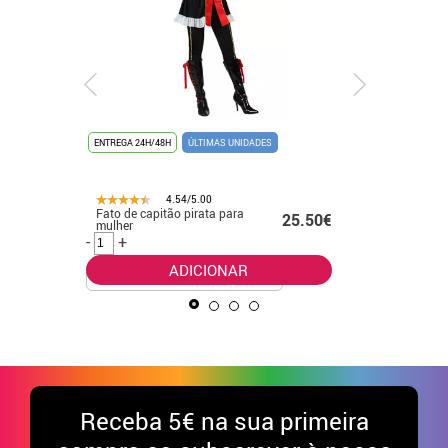
ENTREGA 24H/48H
ÚLTIMAS UNIDADES
ENTREGA 24
4.54/5.00
Fato de capitão pirata para
Fato eleg
.99€
25.50€
mulher
para beb
-
+
-
+
ADICIONAR
Receba
5€ na sua primeira