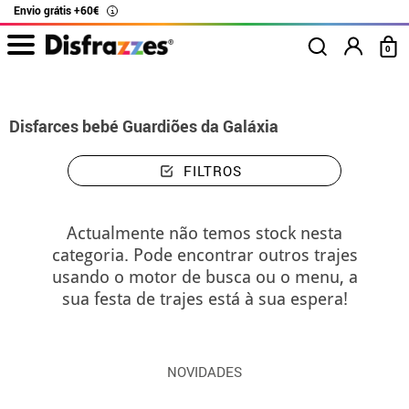
Envio grátis +60€
i
0
início
Disfarces
Marca Marvel
Guardiões da Galáxia
Disfarces bebé 
Disfarces bebé Guardiões da Galáxia
FILTROS
Actualmente não temos stock nesta
categoria. Pode encontrar outros trajes
usando o motor de busca ou o menu, a
sua festa de trajes está à sua espera!
NOVIDADES