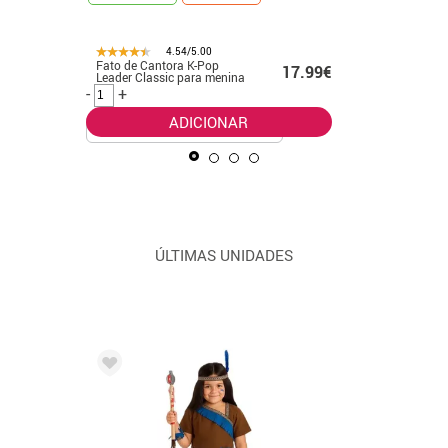
4.54/5.00
23.20€
Fato de Cantora K-Pop
Fato de 
17.99€
Leader Classic para menina
menina
.00€
-
+
-
+
ADICIONAR
ÚLTIMAS UNIDADES