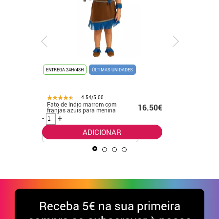
ENTREGA 24H/48H
ÚLTIMAS UNIDADES
ENTREGA 24
4.54/5.00
Fato de índio marrom com
Fato bás
.50€
16.50€
franjas azuis para menina
para cria
-
+
-
+
ADICIONAR
Receba
5€ na sua primeira