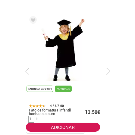
ENTREGA 24H/48H
NOVIDADE
ENTREGA 24
4.54/5.00
Fato de formatura infantil
Fato de 
.99€
13.50€
banhado a ouro
para adul
-
+
-
+
ADICIONAR