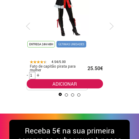
ENTREGA 24H/48H
ÚLTIMAS UNIDADES
ENTREGA 24
4.54/5.00
Fato de capitão pirata para
Fato eleg
.99€
25.50€
mulher
para beb
-
+
-
+
ADICIONAR
Receba
5€ na sua primeira