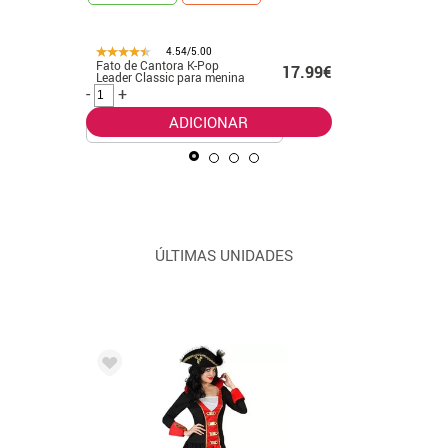
4.54/5.00
Fato de Cantora K-Pop
Fato clás
99€
17.99€
Leader Classic para menina
Pop dour
meninas
-
+
-
+
ADICIONAR
ÚLTIMAS UNIDADES