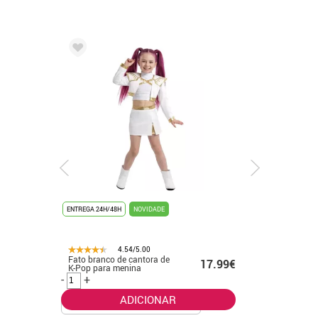
ENTREGA 24H/48H
NOVIDADE
ENTREGA 24
4.54/5.00
Fato branco de cantora de
Fato de f
.99€
17.99€
K-Pop para menina
banhado 
-
+
-
+
ADICIONAR