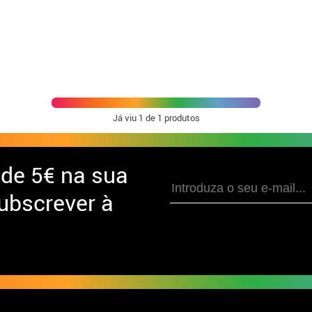
Já viu
1
de 1 produtos
 de
5€ na sua
ubscrever à