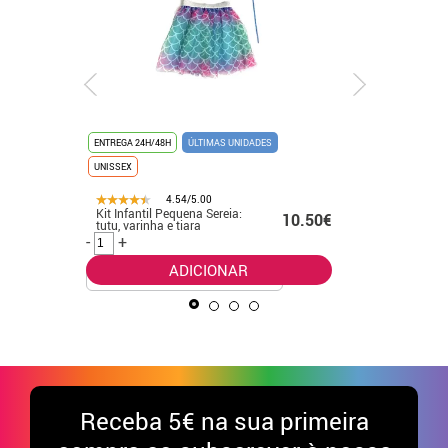
ENTREGA 24H/48H
ÚLTIMAS UNIDADES
ENTREGA 24
UNISSEX
ÚLTIMAS UN
4.54/5.00
Kit Infantil Pequena Sereia:
Fato de g
10.50€
.99€
tutu, varinha e tiara
para ho
-
+
-
+
ADICIONAR
Receba
5€ na sua primeira