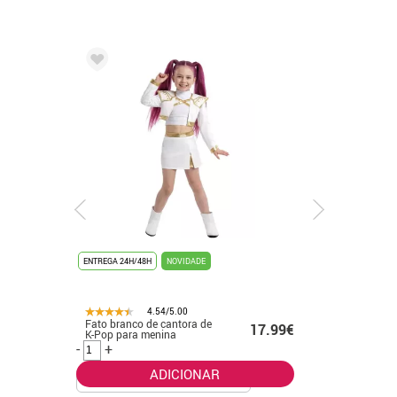
ENTREGA 24H/48H
NOVIDADE
ENTREGA 24
4.54/5.00
Fato branco de cantora de
Fato de 
.50€
17.99€
K-Pop para menina
para adul
-
+
-
+
ADICIONAR