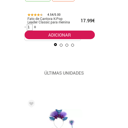
4.54/5.00
23.20€
Fato de Cantora K-Pop
Fato de 
17.99€
Leader Classic para menina
menina
.00€
-
+
-
+
ADICIONAR
ÚLTIMAS UNIDADES