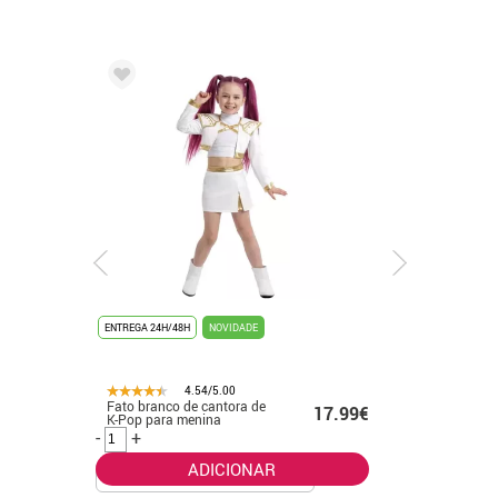
ENTREGA 24H/48H
NOVIDADE
ENTREGA 24
4.54/5.00
Fato branco de cantora de
Fato de f
.99€
17.99€
K-Pop para menina
banhado 
-
+
-
+
ADICIONAR