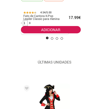
4.54/5.00
Fato de Cantora K-Pop
Fato clás
99€
17.99€
Leader Classic para menina
Pop dour
meninas
-
+
-
+
ADICIONAR
ÚLTIMAS UNIDADES