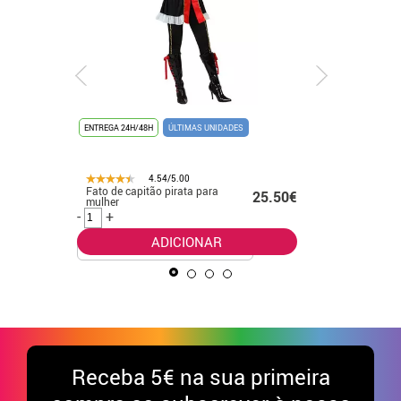
ENTREGA 24H/48H
ÚLTIMAS UNIDADES
ENTREGA 24
4.54/5.00
Fato de capitão pirata para
Fato eleg
.99€
25.50€
mulher
para beb
-
+
-
+
ADICIONAR
Receba
5€ na sua primeira