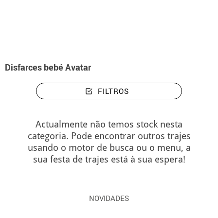
início
Disfarces
Fatos de Filmes, Cinema e TV
Fatos Avatar
Disfarces
Disfarces bebé Avatar
FILTROS
Actualmente não temos stock nesta
categoria. Pode encontrar outros trajes
usando o motor de busca ou o menu, a
sua festa de trajes está à sua espera!
NOVIDADES