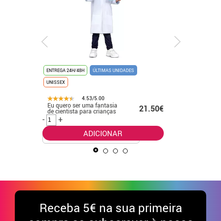
ENTREGA 24H/48H
ÚLTIMAS UNIDADES
ENTREGA 24
UNISSEX
ÚLTIMAS UN
4.53/5.00
Eu quero ser uma fantasia
Fato de f
.99€
21.50€
de cientista para crianças
laranja
-
+
-
+
ADICIONAR
Receba
5€ na sua primeira