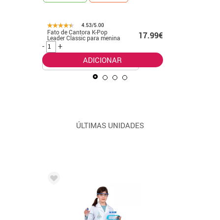
4.53/5.00
Fato de Cantora K-Pop
Fato de p
99€
17.99€
Leader Classic para menina
verde pa
-
+
-
+
ADICIONAR
ÚLTIMAS UNIDADES