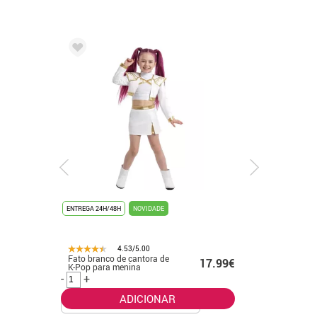
ENTREGA 24H/48H
NOVIDADE
ENTREGA 24
4.53/5.00
Fato branco de cantora de
Fato de f
.99€
17.99€
K-Pop para menina
banhado 
-
+
-
+
ADICIONAR