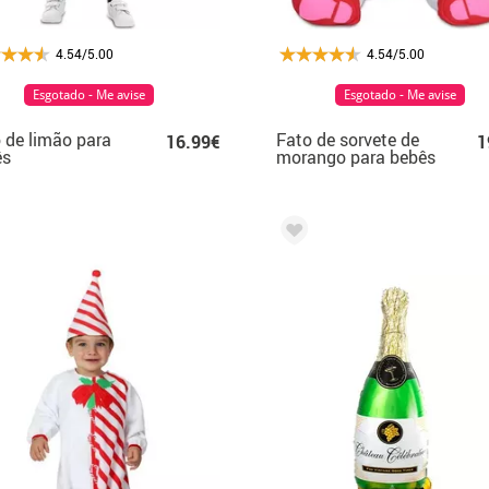
4.54/5.00
4.54/5.00
Esgotado - Me avise
Esgotado - Me avise
 de limão para
Fato de sorvete de
16.99€
1
ês
morango para bebês