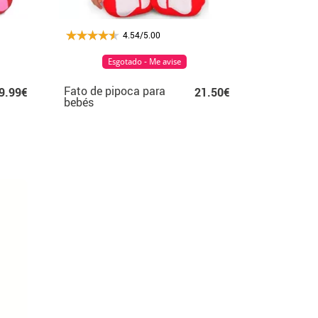
4.54/5.00
Esgotado - Me avise
Fato de pipoca para
9.99€
21.50€
bebés