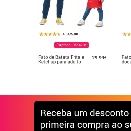
4.54/5.00
Esgotado - Me avise
Fato de Batata Frita e
Fato
29.99€
Ketchup para adulto
doce
e criança
Receba
um desconto
primeira compra ao s