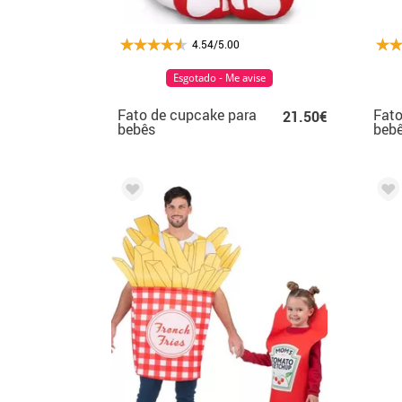
4.54/5.00
Esgotado - Me avise
Fato de cupcake para
Fato
21.50€
bebês
beb