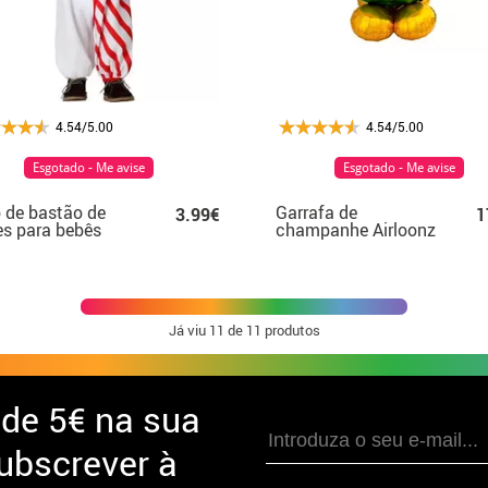
4.54/5.00
4.54/5.00
Esgotado - Me avise
Esgotado - Me avise
 de bastão de
Garrafa de
3.99€
1
s para bebês
champanhe Airloonz
com balão gigante de
folha de 83X139 cm
Já viu
11
de 11 produtos
 de
5€ na sua
ubscrever à