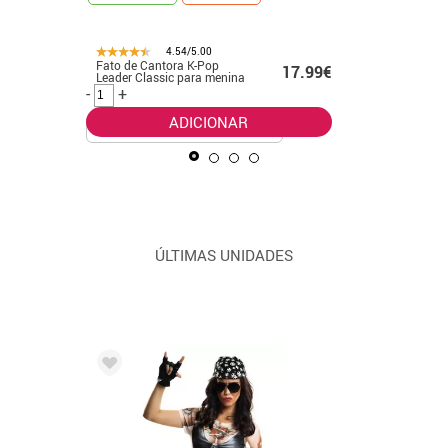
4.54/5.00
Fato de Cantora K-Pop
Fato clás
99€
17.99€
Leader Classic para menina
Pop dour
meninas
-
+
-
+
ADICIONAR
ÚLTIMAS UNIDADES