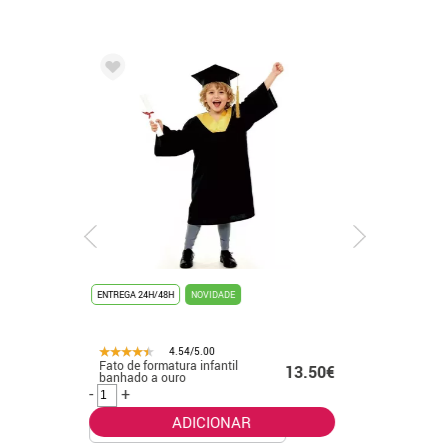
ENTREGA 24H/48H
NOVIDADE
ENTREGA 24
4.54/5.00
Fato de formatura infantil
Fato de 
.99€
13.50€
banhado a ouro
para adul
-
+
-
+
ADICIONAR