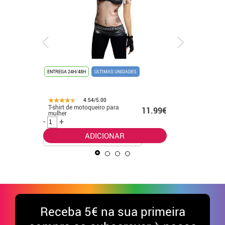
ENTREGA 24H/48H
ÚLTIMAS UNIDADES
ENTREGA 24
4.54/5.00
28.80€
T-shirt de motoqueiro para
Fato Lilo 
11.99€
mulher
Stitch pa
.00€
-
+
-
+
ADICIONAR
Receba
5€ na sua primeira