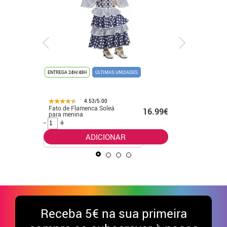
ENTREGA 24H/48H
ÚLTIMAS UNIDADES
ENTREGA 24
4.53/5.00
Fato de Flamenca Soleá
Fato Supe
€
16.99€
para menina
mulher
-
+
-
+
ADICIONAR
Receba
5€ na sua primeira