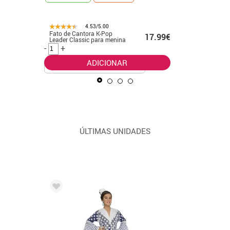
4.53/5.00
Fato de Cantora K-Pop
Fato de p
99€
17.99€
Leader Classic para menina
verde pa
-
+
-
+
ADICIONAR
ÚLTIMAS UNIDADES