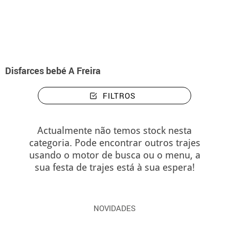
início
Fatos de Halloween
A Freira
Disfarces bebé A Freira
Disfarces bebé A Freira
FILTROS
Actualmente não temos stock nesta
categoria. Pode encontrar outros trajes
usando o motor de busca ou o menu, a
sua festa de trajes está à sua espera!
NOVIDADES