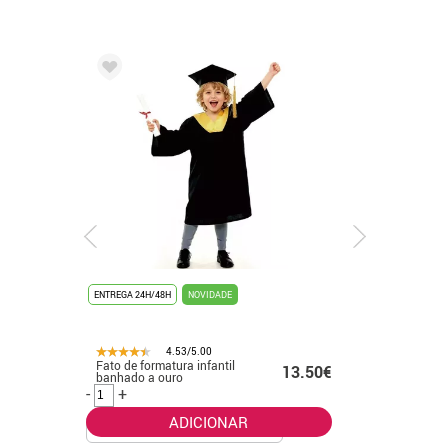
ENTREGA 24H/48H
NOVIDADE
ENTREGA 24
4.53/5.00
Fato de formatura infantil
Fato bran
.99€
13.50€
banhado a ouro
K-Pop pa
-
+
-
+
ADICIONAR