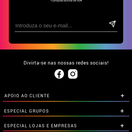
*Compras acima de 50€
Divirta-se nas nossas redes sociais!
APOIO AO CLIENTE
• Sobre nós
ESPECIAL GRUPOS
• Condições de venda
• Aviso legal
e
Privacidade
Descontos especiais para grupos.
ESPECIAL LOJAS E EMPRESAS
• Atendimento ao cliente