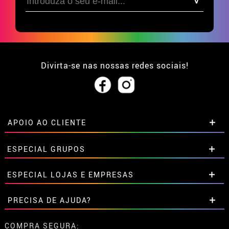
Divirta-se nas nossas redes sociais!
APOIO AO CLIENTE
• Sobre nós
ESPECIAL GRUPOS
• Condições de venda
• Aviso legal
e
Privacidade
Descontos especiais para grupos.
ESPECIAL LOJAS E EMPRESAS
• Atendimento ao cliente
Entre em contato connosco aqui
• Utilização de cookies
Descontos especiais para grupos.
PRECISA DE AJUDA?
•
Configuração de cookies
Entre em contato connosco aqui
Ainda não colocei a minha ordem
COMPRA SEGURA: