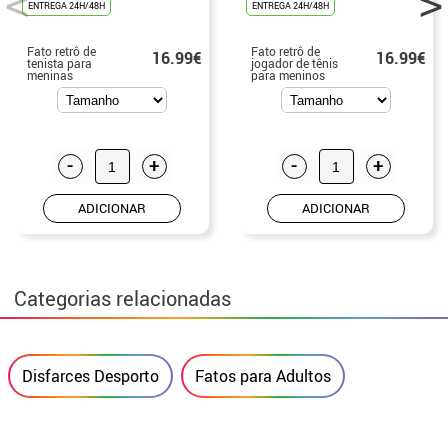
ENTREGA 24H/48H
ENTREGA 24H/48H
Fato retrô de
Fato retrô de
16.99€
16.99€
tenista para
jogador de tênis
meninas
para meninos
-
+
-
+
ADICIONAR
ADICIONAR
Categorias relacionadas
Disfarces Desporto
Fatos para Adultos