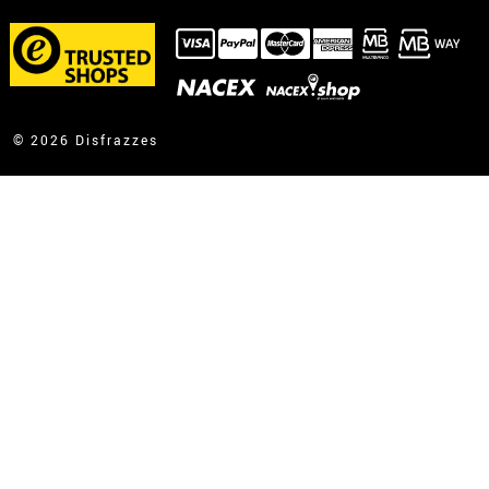
Já realizei o meu pedido
Já recebi a minha encomenda
contato@disfrazzes.pt
© 2026 Disfrazzes