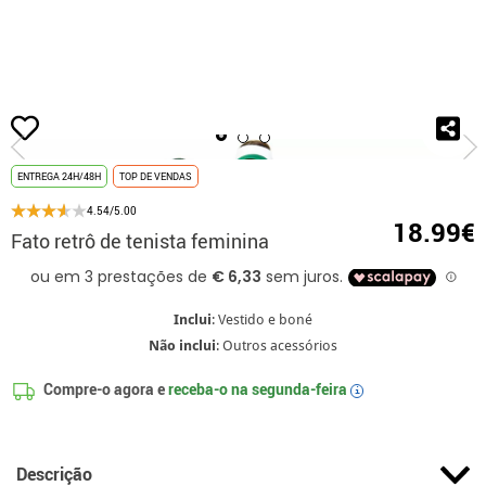
início
Fatos
Fatos para Adultos
Fato retrô de tenista feminina
ENTREGA 24H/48H
TOP DE VENDAS
4.54/5.00
18.99€
Fato retrô de tenista feminina
Inclui
: Vestido e boné
Não inclui
: Outros acessórios
Compre-o agora e
receba-o na
segunda-feira
i
Descrição