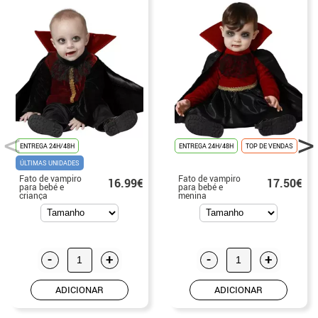
ENTREGA 24H/48H
ENTREGA 24H/48H
TOP DE VENDAS
ÚLTIMAS UNIDADES
Fato de vampiro
Fato de vampiro
16.99€
17.50€
para bebé e
para bebé e
criança
menina
-
+
-
+
ADICIONAR
ADICIONAR