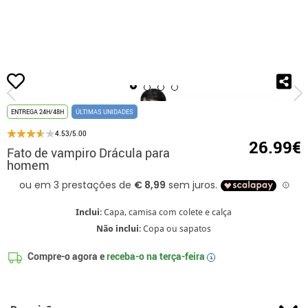
início
Fatos de Halloween
Fatos para festas
Fato de vampiro Drácula pa
ENTREGA 24H/48H
ÚLTIMAS UNIDADES
4.53/5.00
26.99€
Fato de vampiro Drácula para
homem
Inclui
: Capa, camisa com colete e calça
Não inclui
: Copa ou sapatos
Compre-o agora e
receba-o na
terça-feira
i